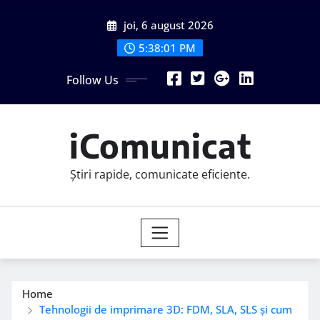
Skip
joi, 6 august 2026
to
content
5:38:02 PM
Follow Us
iComunicat
Știri rapide, comunicate eficiente.
Home
Tehnologii de imprimare 3D: FDM, SLA, SLS și cum