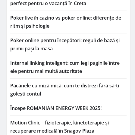
perfect pentru o vacanță în Creta
Poker live în cazino vs poker online: diferențe de
ritm și psihologie
Poker online pentru începători: reguli de bază și
primii pași la masă
Internal linking inteligent: cum legi paginile între
ele pentru mai multă autoritate
Păcănele cu miză mică: cum te distrezi fără să-ți
golești contul
Începe ROMANIAN ENERGY WEEK 2025!
Motion Clinic – fizioterapie, kinetoterapie și
recuperare medicală în Snagov Plaza