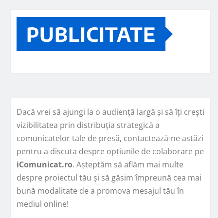
PUBLICITATE
Dacă vrei să ajungi la o audiență largă și să îți crești
vizibilitatea prin distribuția strategică a
comunicatelor tale de presă, contactează-ne astăzi
pentru a discuta despre opțiunile de colaborare pe
iComunicat.ro
. Așteptăm să aflăm mai multe
despre proiectul tău și să găsim împreună cea mai
bună modalitate de a promova mesajul tău în
mediul online!