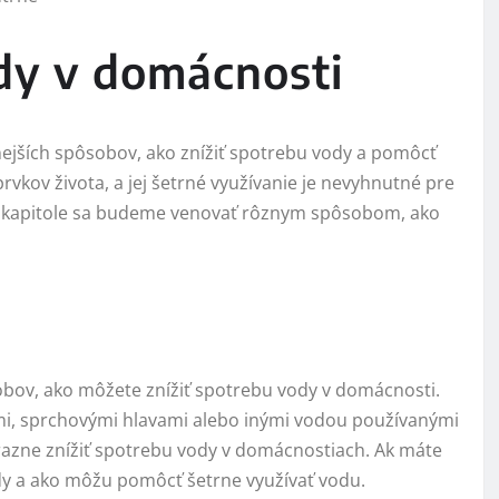
dy v domácnosti
nejších spôsobov, ako znížiť spotrebu vody a pomôcť
prvkov života, a jej šetrné využívanie je nevyhnutné pre
to kapitole sa budeme venovať rôznym spôsobom, ako
obov, ako môžete znížiť spotrebu vody v domácnosti.
i, sprchovými hlavami alebo inými vodou používanými
razne znížiť spotrebu vody v domácnostiach. Ak máte
ody a ako môžu pomôcť šetrne využívať vodu.