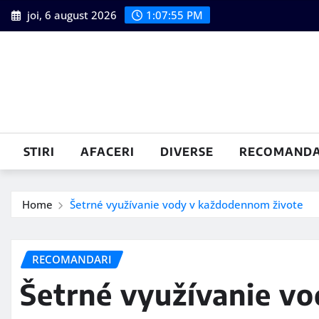
Skip
joi, 6 august 2026
1:07:57 PM
to
content
STIRI
AFACERI
DIVERSE
RECOMANDA
Home
Šetrné využívanie vody v každodennom živote
RECOMANDARI
Šetrné využívanie v