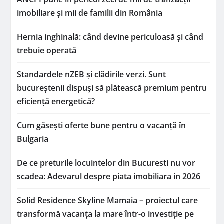
imobiliare și mii de familii din România
Hernia inghinală: când devine periculoasă și când
trebuie operată
Standardele nZEB și clădirile verzi. Sunt
bucureștenii dispuși să plătească premium pentru
eficiență energetică?
Cum găsești oferte bune pentru o vacanță în
Bulgaria
De ce preturile locuintelor din Bucuresti nu vor
scadea: Adevarul despre piata imobiliara in 2026
Solid Residence Skyline Mamaia – proiectul care
transformă vacanța la mare într-o investiție pe