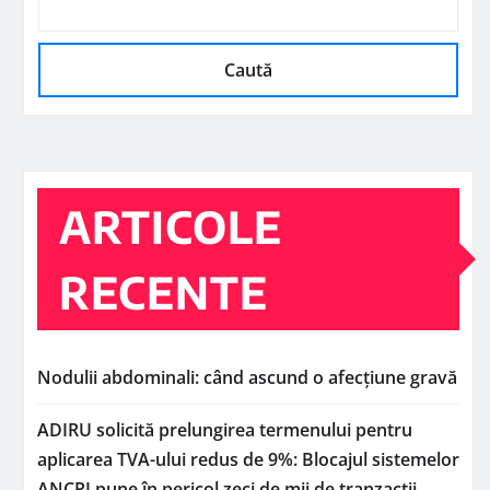
Caută
ARTICOLE
RECENTE
Nodulii abdominali: când ascund o afecțiune gravă
ADIRU solicită prelungirea termenului pentru
aplicarea TVA-ului redus de 9%: Blocajul sistemelor
ANCPI pune în pericol zeci de mii de tranzacții