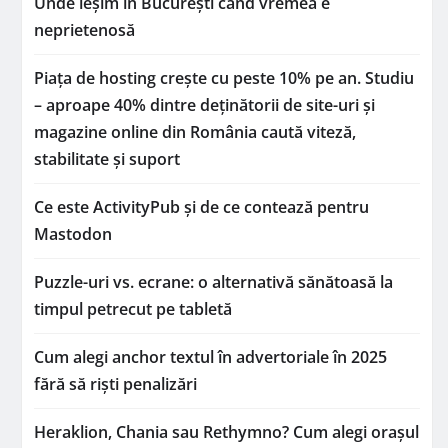
Unde ieșim în București când vremea e
neprietenosă
Piața de hosting crește cu peste 10% pe an. Studiu
– aproape 40% dintre deținătorii de site-uri și
magazine online din România caută viteză,
stabilitate și suport
Ce este ActivityPub și de ce contează pentru
Mastodon
Puzzle-uri vs. ecrane: o alternativă sănătoasă la
timpul petrecut pe tabletă
Cum alegi anchor textul în advertoriale în 2025
fără să riști penalizări
Heraklion, Chania sau Rethymno? Cum alegi orașul