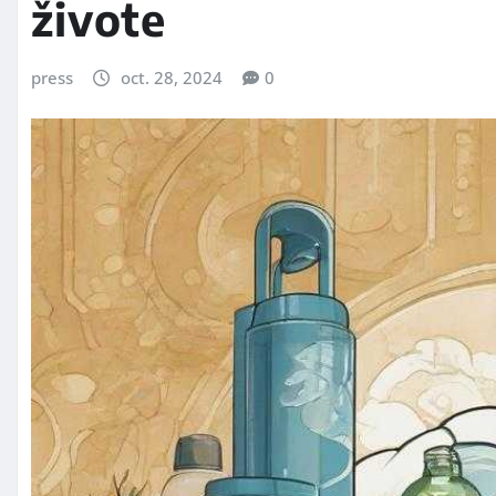
živote
press
oct. 28, 2024
0