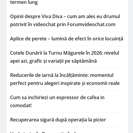
termen lung
Opinii despre Viva Diva – cum am ales eu drumul
potrivit în videochat prin Forumvideochat.com
Aplice de perete – lumină de efect în orice locuință
Cotele Dunării la Turnu Măgurele în 2026: nivelul
apei azi, grafic și variații pe săptămână
Reducerile de iarnă la încălțăminte: momentul
perfect pentru alegeri inspirate și economii reale
Cum sa inchiriezi un espressor de cafea in
comodat!
Recuperarea sigură după operația la picior