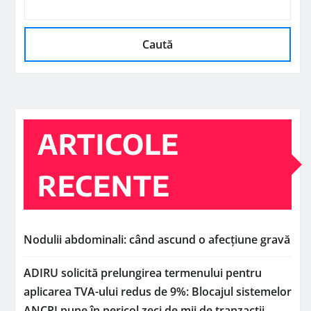
Caută
ARTICOLE
RECENTE
Nodulii abdominali: când ascund o afecțiune gravă
ADIRU solicită prelungirea termenului pentru
aplicarea TVA-ului redus de 9%: Blocajul sistemelor
ANCPI pune în pericol zeci de mii de tranzacții