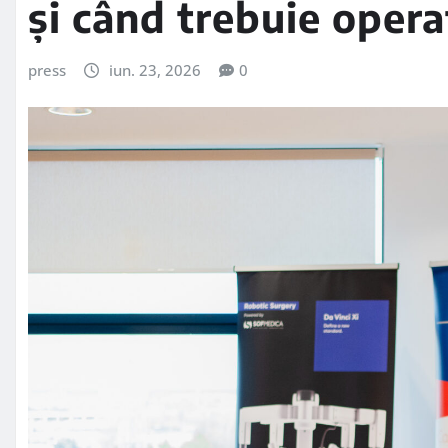
și când trebuie opera
press
iun. 23, 2026
0