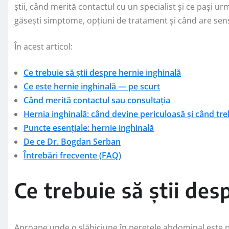
știi, când merită contactul cu un specialist și ce pași u
găsești simptome, opțiuni de tratament și când are sen
În acest articol:
Ce trebuie să știi despre hernie inghinală
Ce este hernie inghinală — pe scurt
Când merită contactul sau consultația
Hernia inghinală: când devine periculoasă și când tr
Puncte esențiale: hernie inghinală
De ce Dr. Bogdan Serban
Întrebări frecvente (FAQ)
Ce trebuie să știi des
Aproape unde o slăbiciune în peretele abdominal este 