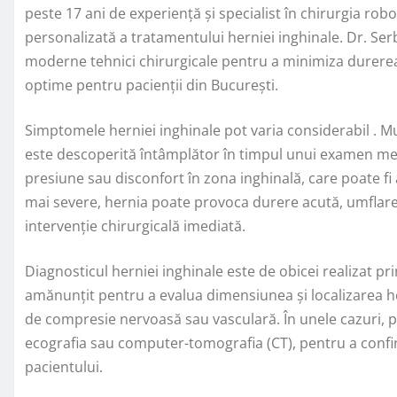
peste 17 ani de experiență și specialist în chirurgia ro
personalizată a tratamentului herniei inghinale. Dr. Serb
moderne tehnici chirurgicale pentru a minimiza durerea
optime pentru pacienții din București.
Simptomele herniei inghinale pot varia considerabil . M
este descoperită întâmplător în timpul unui examen medi
presiune sau disconfort în zona inghinală, care poate fi a
mai severe, hernia poate provoca durere acută, umflare ș
intervenție chirurgicală imediată.
Diagnosticul herniei inghinale este de obicei realizat pr
amănunțit pentru a evalua dimensiunea și localizarea h
de compresie nervoasă sau vasculară. În unele cazuri, po
ecografia sau computer-tomografia (CT), pentru a confir
pacientului.