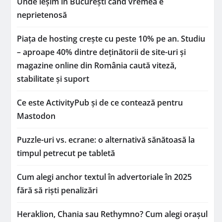
Unde ieșim în București când vremea e
neprietenosă
Piața de hosting crește cu peste 10% pe an. Studiu
– aproape 40% dintre deținătorii de site-uri și
magazine online din România caută viteză,
stabilitate și suport
Ce este ActivityPub și de ce contează pentru
Mastodon
Puzzle-uri vs. ecrane: o alternativă sănătoasă la
timpul petrecut pe tabletă
Cum alegi anchor textul în advertoriale în 2025
fără să riști penalizări
Heraklion, Chania sau Rethymno? Cum alegi orașul