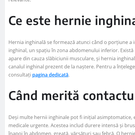
Ce este hernie inghin
Hernia inghinală se formează atunci când o porțiune a i
inghinal, un spațiu în zona abdomenului inferior. Există 
apare din cauza slăbiciunii musculare, și hernia inghina
canalul inghinal prezent de la naștere. Pentru a înțeleg
consultați
pagina dedicată
.
Când merită contactul
Deși multe hernii inghinale pot fi inițial asimptomatice,
medicale urgente. Acestea includ durere intensă și brus
înapoi în abdomen, greață, vărsături sau febră. O hernie 