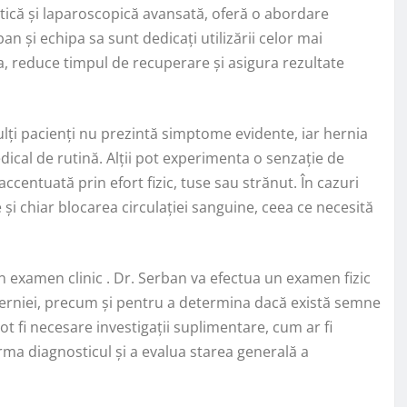
botică și laparoscopică avansată, oferă o abordare
an și echipa sa sunt dedicați utilizării celor mai
, reduce timpul de recuperare și asigura rezultate
ulți pacienți nu prezintă simptome evidente, iar hernia
cal de rutină. Alții pot experimenta o senzație de
ccentuată prin efort fizic, tuse sau strănut. În cazuri
i chiar blocarea circulației sanguine, ceea ce necesită
in examen clinic . Dr. Serban va efectua un examen fizic
erniei, precum și pentru a determina dacă există semne
t fi necesare investigații suplimentare, cum ar fi
ma diagnosticul și a evalua starea generală a