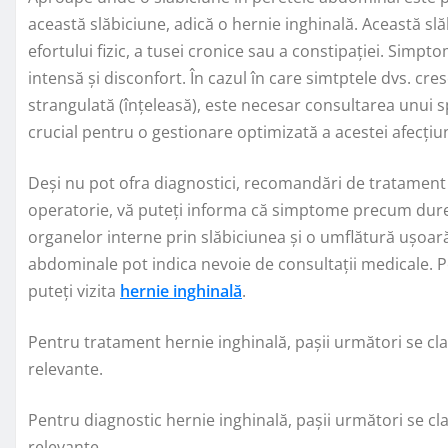
această slăbiciune, adică o hernie inghinală. Această sl
efortului fizic, a tusei cronice sau a constipației. Simp
intensă și disconfort. În cazul în care simtptele dvs. cr
strangulată (înțeleasă), este necesar consultarea unui sp
crucial pentru o gestionare optimizată a acestei afecțiun
Deși nu pot ofra diagnostici, recomandări de tratament 
operatorie, vă puteți informa că simptome precum dure
organelor interne prin slăbiciunea și o umflătură ușoa
abdominale pot indica nevoie de consultații medicale. P
puteți vizita
hernie inghinală
.
Pentru tratament hernie inghinală, pașii următori se cla
relevante.
Pentru diagnostic hernie inghinală, pașii următori se cl
relevante.