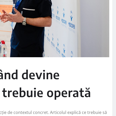
când devine
 trebuie operată
cție de contextul concret. Articolul explică ce trebuie să