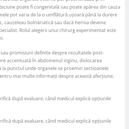
ăbiciune poate fi congenitală sau poate apărea din cauza
tomele pot varia de la o umflătură ușoară până la durere
esc, cauzeleau bolnăriatică sau dacă hernia devene
ecialist. Rolul alegerii unui chirurg experimentat este
i.
sau promisiuni definite despre rezultatele post-
re accentuată în abdomenul inginu, dislocarea
ră la punctul unde organele se proemin sectioanele
entru mai multe informații despre această afecțiune,
rifică după evaluare, când medicul explică opțiunile
arifică după evaluare, când medicul explică opțiunile