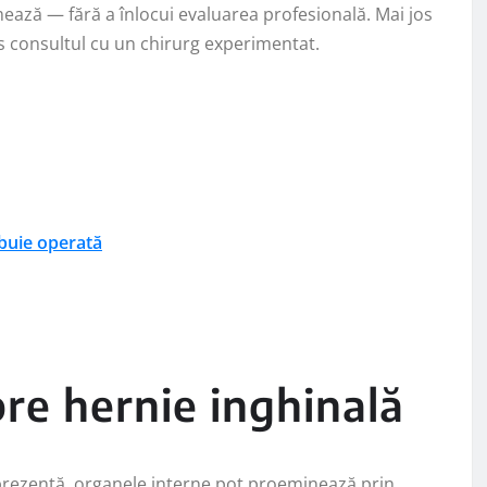
rmează — fără a înlocui evaluarea profesională. Mai jos
s consultul cu un chirurg experimentat.
ebuie operată
pre hernie inghinală
prezentă, organele interne pot proeminează prin