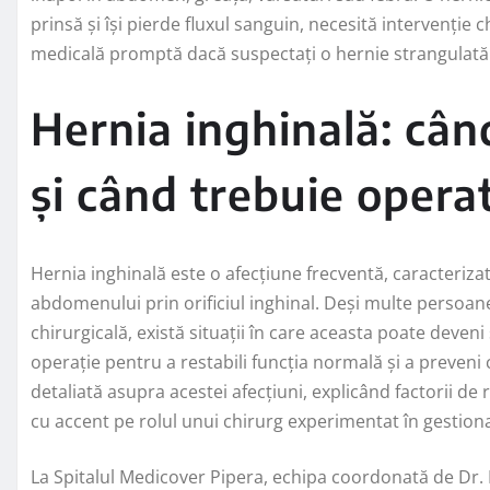
prinsă și își pierde fluxul sanguin, necesită intervenție c
medicală promptă dacă suspectați o hernie strangulată
Hernia inghinală: cân
și când trebuie opera
Hernia inghinală este o afecțiune frecventă, caracteriz
abdomenului prin orificiul inghinal. Deși multe persoane
chirurgicală, există situații în care aceasta poate deven
operație pentru a restabili funcția normală și a preveni 
detaliată asupra acestei afecțiuni, explicând factorii de
cu accent pe rolul unui chirurg experimentat în gestiona
La Spitalul Medicover Pipera, echipa coordonată de Dr.