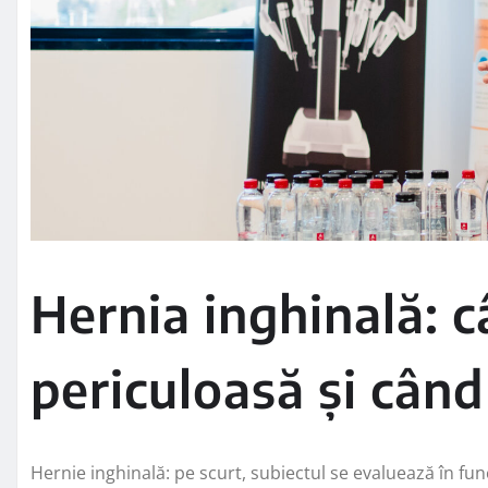
Hernia inghinală: 
periculoasă și când
Hernie inghinală: pe scurt, subiectul se evaluează în fun