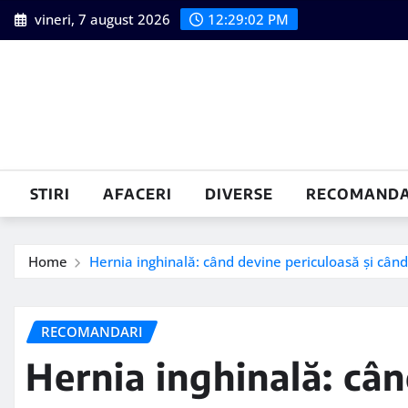
Skip
vineri, 7 august 2026
12:29:03 PM
to
content
STIRI
AFACERI
DIVERSE
RECOMANDA
Home
Hernia inghinală: când devine periculoasă și cân
RECOMANDARI
Hernia inghinală: câ