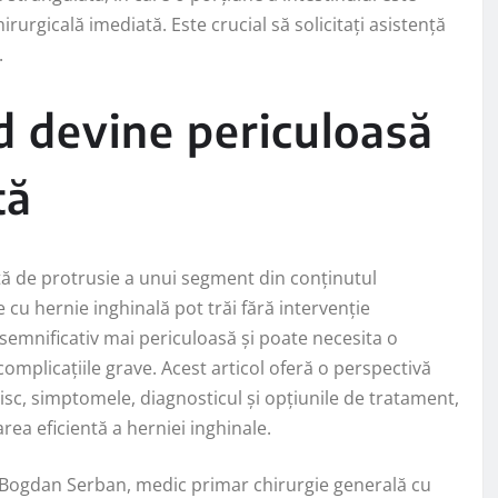
hirurgicală imediată. Este crucial să solicitați asistență
.
d devine periculoasă
tă
ată de protrusie a unui segment din conținutul
 cu hernie inghinală pot trăi fără intervenție
i semnificativ mai periculoasă și poate necesita o
complicațiile grave. Acest articol oferă o perspectivă
 risc, simptomele, diagnosticul și opțiunile de tratament,
rea eficientă a herniei inghinale.
 Bogdan Serban, medic primar chirurgie generală cu