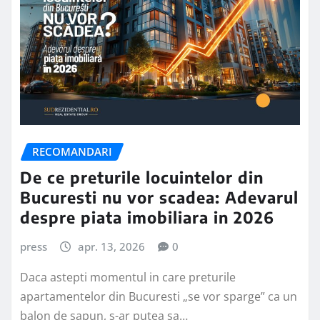
RECOMANDARI
De ce preturile locuintelor din
Bucuresti nu vor scadea: Adevarul
despre piata imobiliara in 2026
press
apr. 13, 2026
0
Daca astepti momentul in care preturile
apartamentelor din Bucuresti „se vor sparge” ca un
balon de sapun, s-ar putea sa…