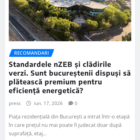
RECOMANDARI
Standardele nZEB și clădirile
verzi. Sunt bucureștenii dispuși să
plătească premium pentru
eficiență energetică?
press
iun. 17, 2026
0
Piața rezidențială din București a intrat într-o etapă
în care prețul nu mai poate fi judecat doar după
suprafață, etaj…