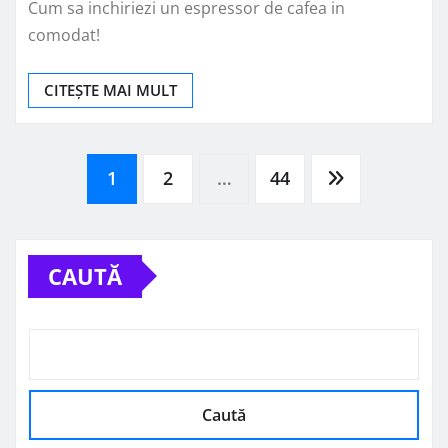
Cum sa inchiriezi un espressor de cafea in
comodat!
CITEȘTE MAI MULT
Paginație
1
2
…
44
articole
CAUTĂ
Caută