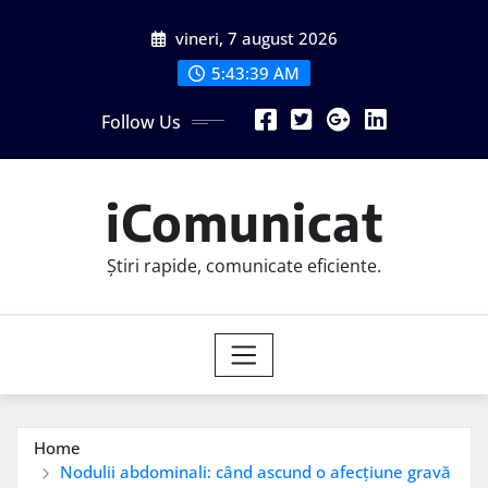
Skip
vineri, 7 august 2026
to
content
5:43:40 AM
Follow Us
iComunicat
Știri rapide, comunicate eficiente.
Home
Nodulii abdominali: când ascund o afecțiune gravă