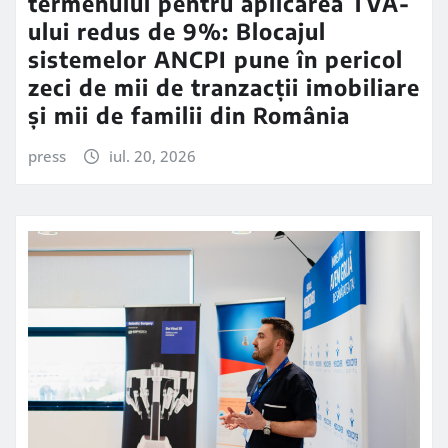
termenului pentru aplicarea TVA-
ului redus de 9%: Blocajul
sistemelor ANCPI pune în pericol
zeci de mii de tranzacții imobiliare
și mii de familii din România
press
iul. 20, 2026