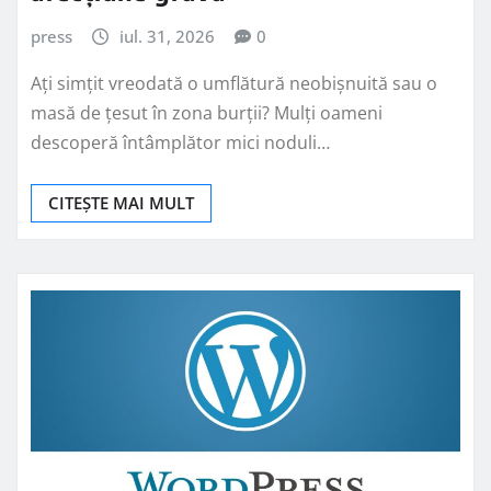
press
iul. 31, 2026
0
Ați simțit vreodată o umflătură neobișnuită sau o
masă de țesut în zona burții? Mulți oameni
descoperă întâmplător mici noduli…
CITEȘTE MAI MULT