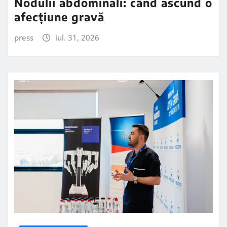
Nodulii abdominali: când ascund o
afecțiune gravă
press
iul. 31, 2026