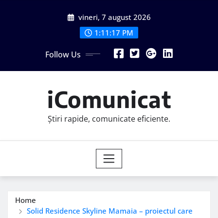
Skip
vineri, 7 august 2026
to
content
1:11:19 PM
Follow Us
iComunicat
Știri rapide, comunicate eficiente.
Home
Solid Residence Skyline Mamaia – proiectul care