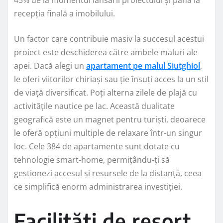
45% de la momentul lansării proiectului și până la
recepția finală a imobilului.
Un factor care contribuie masiv la succesul acestui
proiect este deschiderea către ambele maluri ale
apei. Dacă alegi un
apartament pe malul Siutghiol
,
le oferi viitorilor chiriași sau ție însuți acces la un stil
de viață diversificat. Poți alterna zilele de plajă cu
activitățile nautice pe lac. Această dualitate
geografică este un magnet pentru turiști, deoarece
le oferă opțiuni multiple de relaxare într-un singur
loc. Cele 384 de apartamente sunt dotate cu
tehnologie smart-home, permițându-ți să
gestionezi accesul și resursele de la distanță, ceea
ce simplifică enorm administrarea investiției.
Facilități de resort