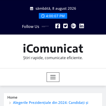
Skip
sâmbătă, 8 august 2026
to
content
4:00:08 PM
Follow Us
iComunicat
Știri rapide, comunicate eficiente.
Home
Alegerile Prezidențiale din 2024: Candidați și