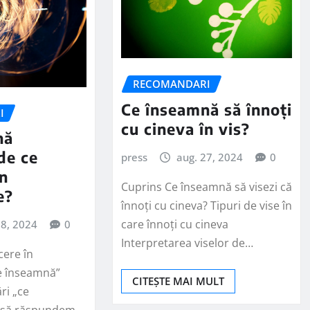
RECOMANDARI
Ce înseamnă să înnoți
I
cu cineva în vis?
nă
de ce
press
aug. 27, 2024
0
în
Cuprins Ce înseamnă să visezi că
e?
înnoți cu cineva? Tipuri de vise în
care înnoți cu cineva
28, 2024
0
Interpretarea viselor de…
cere în
e înseamnă”
CITEȘTE MAI MULT
ri „ce
 să răspundem