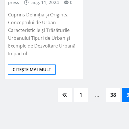
press
aug. 11, 2024
0
Cuprins Definiția și Originea
Conceptului de Urban
Caracteristicile și Trăsăturile
Urbanului Tipuri de Urban și
Exemple de Dezvoltare Urbană
Impactul…
CITEȘTE MAI MULT
Paginație
1
…
38
articole