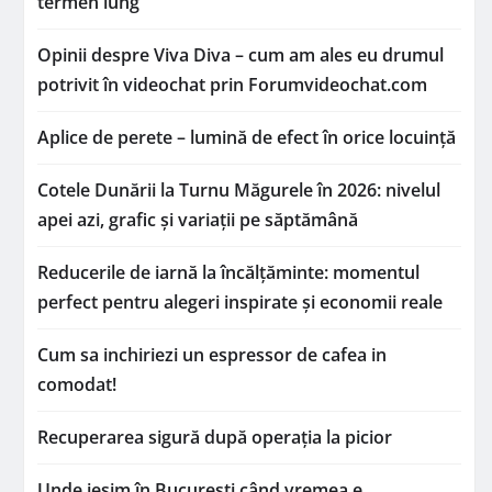
termen lung
Opinii despre Viva Diva – cum am ales eu drumul
potrivit în videochat prin Forumvideochat.com
Aplice de perete – lumină de efect în orice locuință
Cotele Dunării la Turnu Măgurele în 2026: nivelul
apei azi, grafic și variații pe săptămână
Reducerile de iarnă la încălțăminte: momentul
perfect pentru alegeri inspirate și economii reale
Cum sa inchiriezi un espressor de cafea in
comodat!
Recuperarea sigură după operația la picior
Unde ieșim în București când vremea e