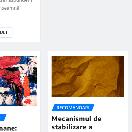
 înseamnă”
MULT
RECOMANDARI
Mecanismul de
I
stabilizare a
mane: