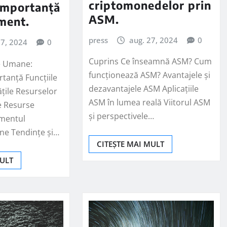
criptomonedelor prin
 Importanță
ASM.
ment.
press
aug. 27, 2024
0
27, 2024
0
Cuprins Ce înseamnă ASM? Cum
e Umane:
funcționează ASM? Avantajele și
rtanță Funcțiile
dezavantajele ASM Aplicațiile
ățile Resurselor
ASM în lumea reală Viitorul ASM
e Resurse
și perspectivele…
mentul
ne Tendințe și…
CITEȘTE MAI MULT
MULT