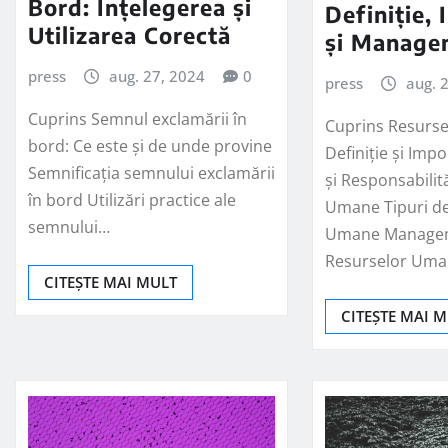
Bord: Înțelegerea și
Definiție,
Utilizarea Corectă
și Manage
press
aug. 27, 2024
0
press
aug. 
Cuprins Semnul exclamării în
Cuprins Resurs
bord: Ce este și de unde provine
Definiție și Impo
Semnificația semnului exclamării
și Responsabilit
în bord Utilizări practice ale
Umane Tipuri d
semnului…
Umane Manage
Resurselor Uma
CITEȘTE MAI MULT
CITEȘTE MAI 