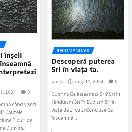
I
RECOMANDARI
i înșeli
Descoperă puterea
e înseamnă
Sri în viața ta.
interpretezi
press
aug. 11, 2024
0
11, 2024
0
Cuprins Ce înseamnă Sri? Sri în
Hinduism Sri în Budism Sri în
amnă când visezi
viața de zi cu zi Concluzii Ce
tul? Cauzele
înseamnă…
ăciune Tipuri de
iune Cum să…