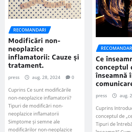
RECOMANDARI
Modificări non-
neoplazice
RECOMANDAR
inflamatorii: Cauze și
Ce înseam
tratament.
conceptul 
înseamnă 
press
aug. 28, 2024
0
comunicar
Cuprins Ce sunt modificările
press
aug. 
non-neoplazice inflamatorii?
Tipuri de modificări non-
Cuprins Introdu
neoplazice inflamatorii
conceptul de „c
Simptome și semne ale
Tipuri de întrebă
modificărilor non-neoplazice
înseamnă” Cum