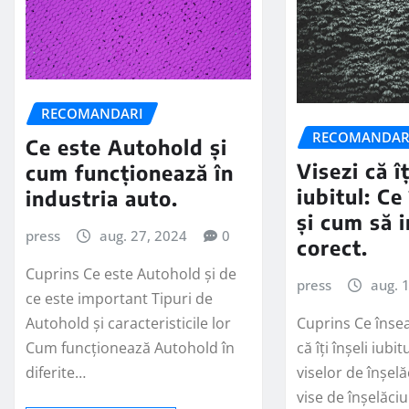
RECOMANDARI
RECOMANDAR
Ce este Autohold și
Visezi că îț
cum funcționează în
iubitul: C
industria auto.
și cum să 
press
aug. 27, 2024
0
corect.
Cuprins Ce este Autohold și de
press
aug. 
ce este important Tipuri de
Cuprins Ce înse
Autohold și caracteristicile lor
că îți înșeli iubi
Cum funcționează Autohold în
viselor de înșel
diferite…
vise de înșelăc