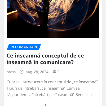
RECOMANDARI
Ce înseamnă conceptul de ce
înseamnă în comunicare?
press
aug. 28, 2024
0
Cuprins Introducere în conceptul de „ce înseamnă”
Tipuri de întrebări „ce înseamnă” Cum să
răspundem la întrebări „ce înseamnă” Beneficiile…