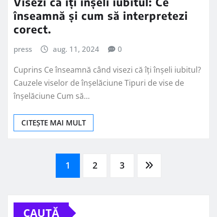
Visezi că îți înșeli iubitul: Ce
înseamnă și cum să interpretezi
corect.
press
aug. 11, 2024
0
Cuprins Ce înseamnă când visezi că îți înșeli iubitul?
Cauzele viselor de înșelăciune Tipuri de vise de
înșelăciune Cum să…
CITEȘTE MAI MULT
Paginație
1
2
3
articole
CAUTĂ