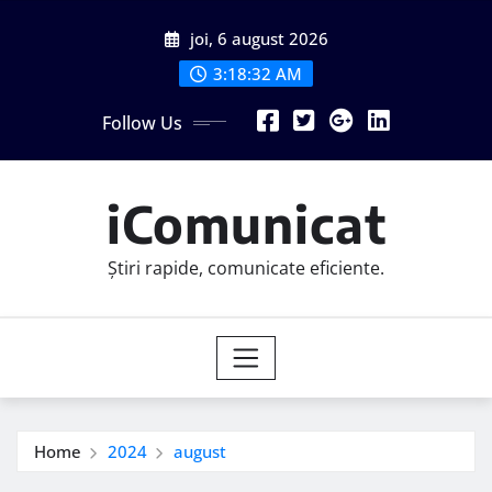
Skip
joi, 6 august 2026
to
content
3:18:34 AM
Follow Us
iComunicat
Știri rapide, comunicate eficiente.
Home
2024
august