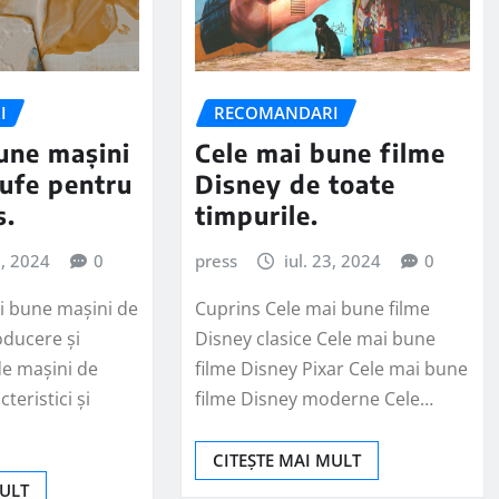
I
RECOMANDARI
une mașini
Cele mai bune filme
rufe pentru
Disney de toate
s.
timpurile.
3, 2024
0
press
iul. 23, 2024
0
i bune mașini de
Cuprins Cele mai bune filme
roducere și
Disney clasice Cele mai bune
 de mașini de
filme Disney Pixar Cele mai bune
teristici și
filme Disney moderne Cele…
CITEȘTE MAI MULT
MULT