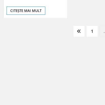
CITEȘTE MAI MULT
Paginație
1
articole