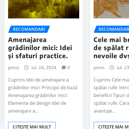
RECOMANDARI
RECOMANDAR
Amenajarea
Cele mai b
grădinilor mici: Idei
de spălat 
și sfaturi practice.
nevoile dv
press
iul. 24, 2024
0
press
iul. 2
Cuprins Idei de amenajare a
Cuprins Cele ma
grădinilor mici: Principii de bază
spălat rufe: Int
Amenajarea grădinilor mici:
beneficii Tipuri
Elemente de design Idei de
spălat rufe: Carac
amenajare a…
avantaje…
CITEȘTE MAI MULT
CITEȘTE MAI 