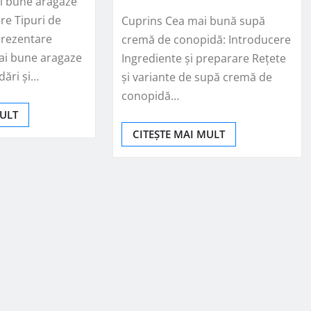
i bune aragaze
re Tipuri de
Cuprins Cea mai bună supă
Prezentare
cremă de conopidă: Introducere
ai bune aragaze
Ingrediente și preparare Rețete
ări și…
și variante de supă cremă de
conopidă…
MULT
CITEȘTE MAI MULT