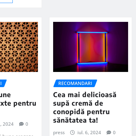
RECOMANDARI
I
Cea mai delicioasă
une
supă cremă de
xte pentru
conopidă pentru
sănătatea ta!
3, 2024
0
press
iul. 6, 2024
0