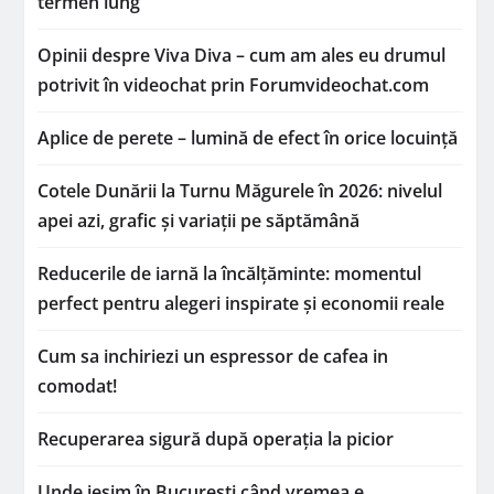
termen lung
Opinii despre Viva Diva – cum am ales eu drumul
potrivit în videochat prin Forumvideochat.com
Aplice de perete – lumină de efect în orice locuință
Cotele Dunării la Turnu Măgurele în 2026: nivelul
apei azi, grafic și variații pe săptămână
Reducerile de iarnă la încălțăminte: momentul
perfect pentru alegeri inspirate și economii reale
Cum sa inchiriezi un espressor de cafea in
comodat!
Recuperarea sigură după operația la picior
Unde ieșim în București când vremea e