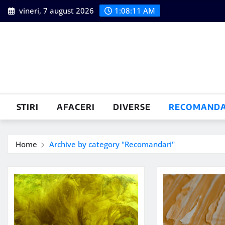
Skip
vineri, 7 august 2026
1:08:12 AM
to
content
STIRI
AFACERI
DIVERSE
RECOMANDA
Home
Archive by category "Recomandari"