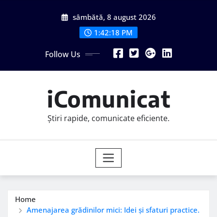
Skip
sâmbătă, 8 august 2026
to
content
1:42:19 PM
Follow Us
iComunicat
Știri rapide, comunicate eficiente.
Home
Amenajarea grădinilor mici: Idei și sfaturi practice.