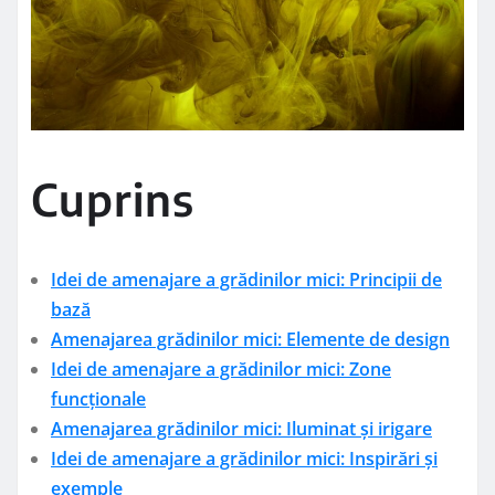
Cuprins
Idei de amenajare a grădinilor mici: Principii de
bază
Amenajarea grădinilor mici: Elemente de design
Idei de amenajare a grădinilor mici: Zone
funcționale
Amenajarea grădinilor mici: Iluminat și irigare
Idei de amenajare a grădinilor mici: Inspirări și
exemple