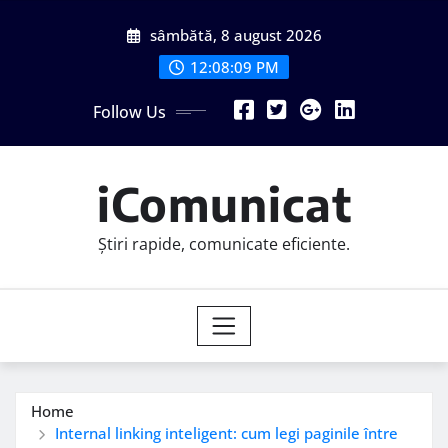
Skip
sâmbătă, 8 august 2026
to
content
12:08:10 PM
Follow Us
iComunicat
Știri rapide, comunicate eficiente.
Home
Internal linking inteligent: cum legi paginile între