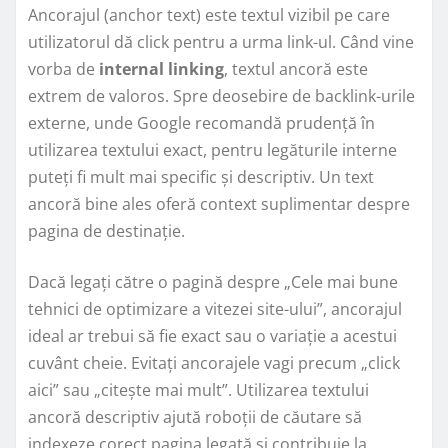
Ancorajul (anchor text) este textul vizibil pe care
utilizatorul dă click pentru a urma link-ul. Când vine
vorba de
internal linking
, textul ancoră este
extrem de valoros. Spre deosebire de backlink-urile
externe, unde Google recomandă prudență în
utilizarea textului exact, pentru legăturile interne
puteți fi mult mai specific și descriptiv. Un text
ancoră bine ales oferă context suplimentar despre
pagina de destinație.
Dacă legați către o pagină despre „Cele mai bune
tehnici de optimizare a vitezei site-ului”, ancorajul
ideal ar trebui să fie exact sau o variație a acestui
cuvânt cheie. Evitați ancorajele vagi precum „click
aici” sau „citește mai mult”. Utilizarea textului
ancoră descriptiv ajută roboții de căutare să
indexeze corect pagina legată și contribuie la