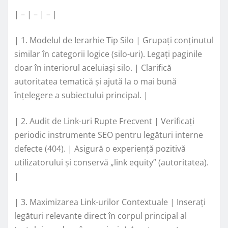
| – | – | – |
| 1. Modelul de Ierarhie Tip Silo | Grupați conținutul
similar în categorii logice (silo-uri). Legați paginile
doar în interiorul aceluiași silo. | Clarifică
autoritatea tematică și ajută la o mai bună
înțelegere a subiectului principal. |
| 2. Audit de Link-uri Rupte Frecvent | Verificați
periodic instrumente SEO pentru legături interne
defecte (404). | Asigură o experiență pozitivă
utilizatorului și conservă „link equity” (autoritatea).
|
| 3. Maximizarea Link-urilor Contextuale | Inserați
legături relevante direct în corpul principal al