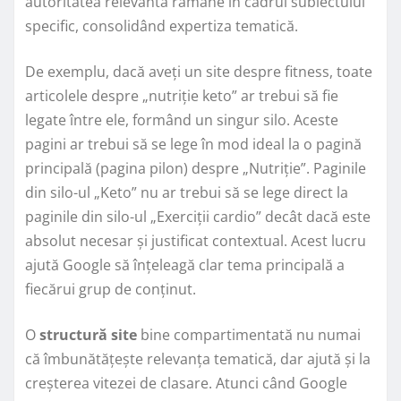
autoritatea relevantă rămâne în cadrul subiectului
specific, consolidând expertiza tematică.
De exemplu, dacă aveți un site despre fitness, toate
articolele despre „nutriție keto” ar trebui să fie
legate între ele, formând un singur silo. Aceste
pagini ar trebui să se lege în mod ideal la o pagină
principală (pagina pilon) despre „Nutriție”. Paginile
din silo-ul „Keto” nu ar trebui să se lege direct la
paginile din silo-ul „Exerciții cardio” decât dacă este
absolut necesar și justificat contextual. Acest lucru
ajută Google să înțeleagă clar tema principală a
fiecărui grup de conținut.
O
structură site
bine compartimentată nu numai
că îmbunătățește relevanța tematică, dar ajută și la
creșterea vitezei de clasare. Atunci când Google