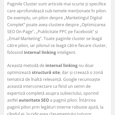
Paginile Cluster sunt articole mai scurte și specifice
care aprofundează sub-temele menționate în pilon.
De exemplu, un pilon despre „Marketingul Digital
Complet” poate avea clustere despre „Optimizarea
SEO On-Page”, „Publicitate PPC pe Facebook” și
„Email Marketing”. Toate paginile cluster se leagă
către pilon, iar pilonul se leagă către fiecare cluster,
folosind
internal linking
inteligent.
Această metodă de
internal linking
nu doar
optimizează
structură site
, dar și creează o zonă
tematică de înaltă relevanță. Google recunoaște
această interconectare ca fiind un semn de
expertiză completă asupra subiectului, sporind
astfel
autoritate SEO
a paginii pilon. Întărirea
paginii pilon prin legături interne robuste ajută, la
rândul ei, la ridicarea clasamentului tuturor