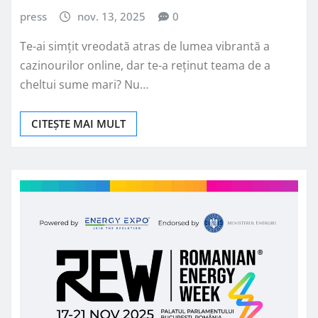
press
nov. 13, 2025
0
Te-ai simțit vreodată atras de lumea vibrantă a
cazinourilor online, dar te-a reținut teama de a
cheltui sume mari? Nu…
CITEȘTE MAI MULT