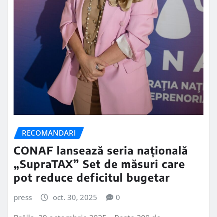
RECOMANDARI
CONAF lansează seria națională
„SupraTAX” Set de măsuri care
pot reduce deficitul bugetar
press
oct. 30, 2025
0