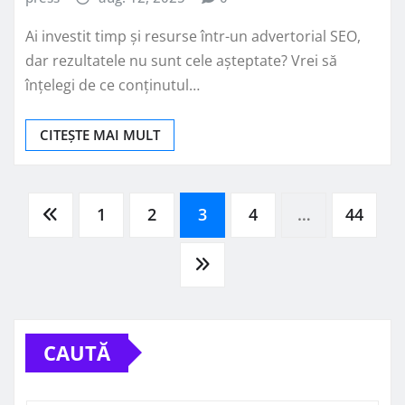
Ai investit timp și resurse într-un advertorial SEO,
dar rezultatele nu sunt cele așteptate? Vrei să
înțelegi de ce conținutul…
CITEȘTE MAI MULT
Paginație
1
2
3
4
…
44
articole
CAUTĂ