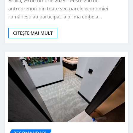
Brăila, 29 octombrie 2025 – Peste 200 de
antreprenori din toate sectoarele economiei
românești au participat la prima ediție a…
CITEȘTE MAI MULT