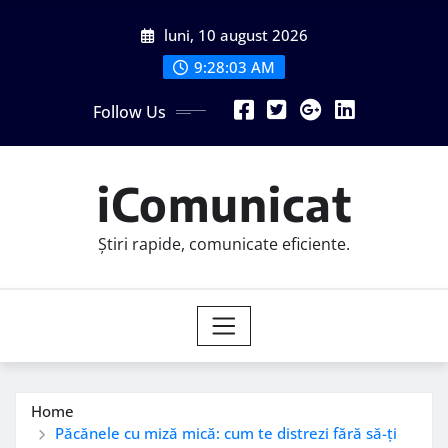
Skip
luni, 10 august 2026
to
content
9:28:04 AM
Follow Us
iComunicat
Știri rapide, comunicate eficiente.
Home
Păcănele cu miză mică: cum te distrezi fără să-ți