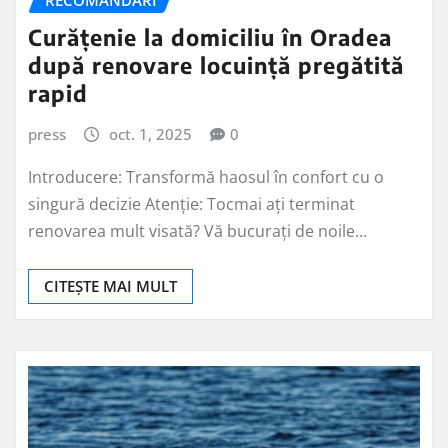
RECOMANDARI
Curățenie la domiciliu în Oradea
după renovare locuință pregătită
rapid
press
oct. 1, 2025
0
Introducere: Transformă haosul în confort cu o
singură decizie Atenție: Tocmai ați terminat
renovarea mult visată? Vă bucurați de noile…
CITEȘTE MAI MULT