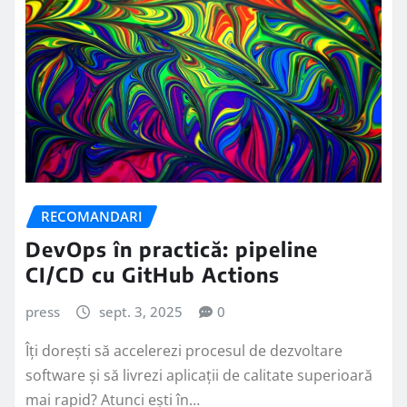
RECOMANDARI
DevOps în practică: pipeline
CI/CD cu GitHub Actions
press
sept. 3, 2025
0
Îți dorești să accelerezi procesul de dezvoltare
software și să livrezi aplicații de calitate superioară
mai rapid? Atunci ești în…