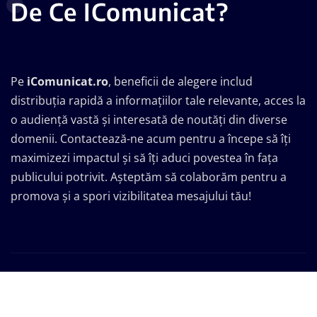
De Ce IComunicat?
Pe
iComunicat.ro
, beneficii de alegere includ
distribuția rapidă a informațiilor tale relevante, acces la
o audiență vastă și interesată de noutăți din diverse
domenii. Contactează-ne acum pentru a începe să îți
maximizezi impactul și să îți aduci povestea în fața
publicului potrivit. Așteptăm să colaborăm pentru a
promova și a spori vizibilitatea mesajului tău!
Drepturi de autor © 2026 | Propulsat de
WordPress
|
Seattle News
de
ThemeArile