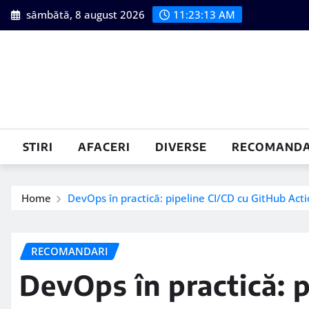
Skip
sâmbătă, 8 august 2026
11:23:14 AM
to
content
STIRI
AFACERI
DIVERSE
RECOMANDA
Home
DevOps în practică: pipeline CI/CD cu GitHub Act
RECOMANDARI
DevOps în practică: p