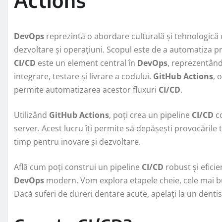
DevOps
reprezintă o abordare culturală și tehnologică 
dezvoltare și operațiuni. Scopul este de a automatiza pro
CI/CD
este un element central în
DevOps
, reprezentând
integrare, testare și livrare a codului.
GitHub Actions
, 
permite automatizarea acestor fluxuri
CI/CD
.
Utilizând
GitHub Actions
, poți crea un pipeline
CI/CD
co
server. Acest lucru îți permite să depășești provocările
timp pentru inovare și dezvoltare.
Află cum poți construi un pipeline
CI/CD
robust și efici
DevOps
modern. Vom explora etapele cheie, cele mai bu
Dacă suferi de dureri dentare acute, apelați la un dentist