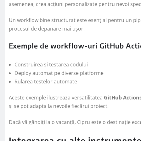
asemenea, crea acțiuni personalizate pentru nevoi speci
Un workflow bine structurat este esențial pentru un pi
procesul de depanare mai ușor.
Exemple de workflow-uri GitHub Acti
Construirea și testarea codului
Deploy automat pe diverse platforme
Rularea testelor automate
Aceste exemple ilustrează versatilitatea
GitHub Action
și se pot adapta la nevoile fiecărui proiect.
Dacă vă gândiți la o vacanță, Cipru este o destinație exce
Integrarea cu alte instrument