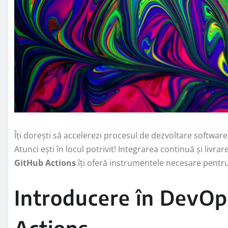
Îți dorești să accelerezi procesul de dezvoltare software ș
Atunci ești în locul potrivit! Integrarea continuă și livrar
GitHub Actions
îți oferă instrumentele necesare pentr
Introducere în DevOps
Actions