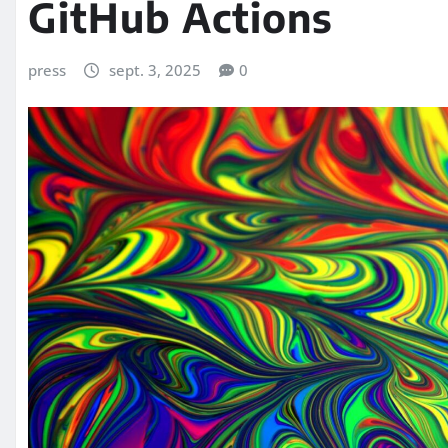
GitHub Actions
press
sept. 3, 2025
0