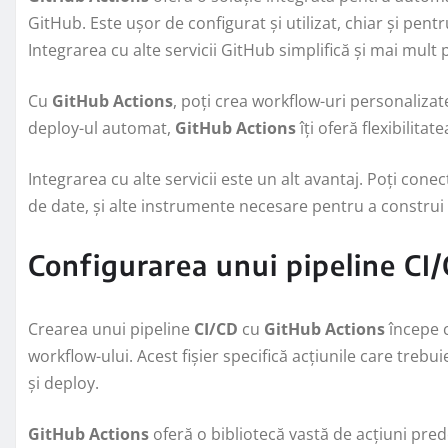
GitHub. Este ușor de configurat și utilizat, chiar și pent
Integrarea cu alte servicii GitHub simplifică și mai mult 
Cu
GitHub Actions
, poți crea workflow-uri personaliza
deploy-ul automat,
GitHub Actions
îți oferă flexibilitat
Integrarea cu alte servicii este un alt avantaj. Poți cone
de date, și alte instrumente necesare pentru a construi
Configurarea unui pipeline CI
Crearea unui pipeline
CI/CD
cu
GitHub Actions
începe c
workflow-ului. Acest fișier specifică acțiunile care trebu
și deploy.
GitHub Actions
oferă o bibliotecă vastă de acțiuni prede