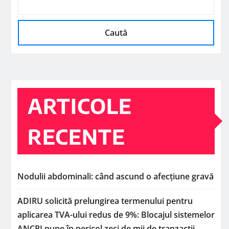
Caută
ARTICOLE
RECENTE
Nodulii abdominali: când ascund o afecțiune gravă
ADIRU solicită prelungirea termenului pentru
aplicarea TVA-ului redus de 9%: Blocajul sistemelor
ANCPI pune în pericol zeci de mii de tranzacții