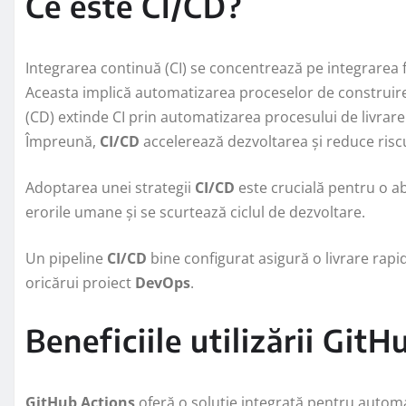
Ce este CI/CD?
Integrarea continuă (CI) se concentrează pe integrarea f
Aceasta implică automatizarea proceselor de construire,
(CD) extinde CI prin automatizarea procesului de livrare 
Împreună,
CI/CD
accelerează dezvoltarea și reduce riscu
Adoptarea unei strategii
CI/CD
este crucială pentru o a
erorile umane și se scurtează ciclul de dezvoltare.
Un pipeline
CI/CD
bine configurat asigură o livrare rapid
oricărui proiect
DevOps
.
Beneficiile utilizării Git
GitHub Actions
oferă o soluție integrată pentru automa