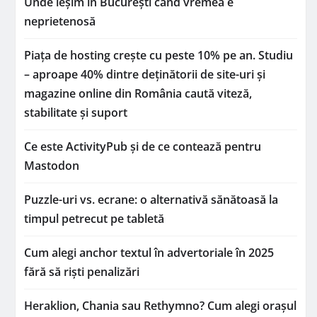
Unde ieșim în București când vremea e
neprietenosă
Piața de hosting crește cu peste 10% pe an. Studiu
– aproape 40% dintre deținătorii de site-uri și
magazine online din România caută viteză,
stabilitate și suport
Ce este ActivityPub și de ce contează pentru
Mastodon
Puzzle-uri vs. ecrane: o alternativă sănătoasă la
timpul petrecut pe tabletă
Cum alegi anchor textul în advertoriale în 2025
fără să riști penalizări
Heraklion, Chania sau Rethymno? Cum alegi orașul