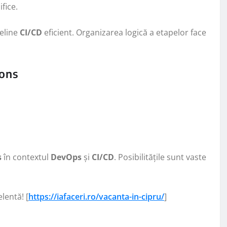
fice.
peline
CI/CD
eficient. Organizarea logică a etapelor face
ons
s
în contextul
DevOps
și
CI/CD
. Posibilitățile sunt vaste
lentă! [
https://iafaceri.ro/vacanta-in-cipru/
]
e