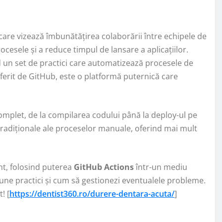
care vizează îmbunătățirea colaborării între echipele de
cesele și a reduce timpul de lansare a aplicațiilor.
 un set de practici care automatizează procesele de
oferit de GitHub, este o platformă puternică care
mplet, de la compilarea codului până la deploy-ul pe
 tradiționale ale proceselor manuale, oferind mai mult
ent, folosind puterea
GitHub Actions
într-un mediu
ne practici și cum să gestionezi eventualele probleme.
! [
https://dentist360.ro/durere-dentara-acuta/
]