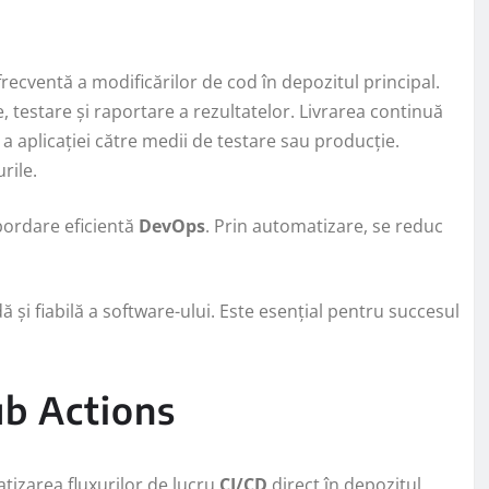
recventă a modificărilor de cod în depozitul principal.
 testare și raportare a rezultatelor. Livrarea continuă
a aplicației către medii de testare sau producție.
rile.
bordare eficientă
DevOps
. Prin automatizare, se reduc
ă și fiabilă a software-ului. Este esențial pentru succesul
Hub Actions
tizarea fluxurilor de lucru
CI/CD
direct în depozitul