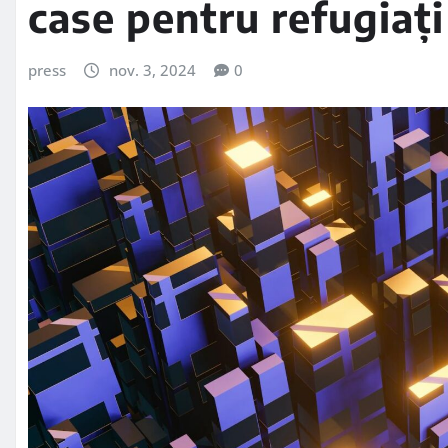
case pentru refugiați
press
nov. 3, 2024
0