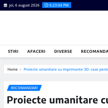
Skip
joi, 6 august 2026
6:23:05 PM
to
content
STIRI
AFACERI
DIVERSE
RECOMANDA
Home
Proiecte umanitare cu imprimante 3D: case pentr
RECOMANDARI
Proiecte umanitare c