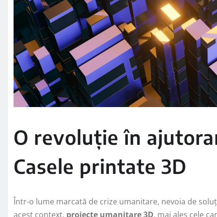
O revoluție în ajutora
Casele printate 3D
Într-o lume marcată de crize umanitare, nevoia de soluții
acest context,
proiecte umanitare 3D
, mai ales cele c