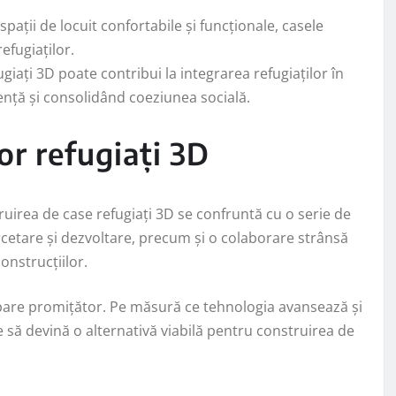
pații de locuit confortabile și funcționale, casele
refugiaților.
iați 3D poate contribui la integrarea refugiaților în
nță și consolidând coeziunea socială.
lor refugiați 3D
ruirea de case refugiați 3D se confruntă cu o serie de
ercetare și dezvoltare, precum și o colaborare strânsă
onstrucțiilor.
D pare promițător. Pe măsură ce tehnologia avansează și
e să devină o alternativă viabilă pentru construirea de