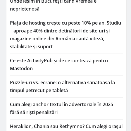
Unde ieșim în București când vremea e
neprietenosă
Piața de hosting crește cu peste 10% pe an. Studiu
– aproape 40% dintre deținătorii de site-uri și
magazine online din România caută viteză,
stabilitate și suport
Ce este ActivityPub și de ce contează pentru
Mastodon
Puzzle-uri vs. ecrane: o alternativă sănătoasă la
timpul petrecut pe tabletă
Cum alegi anchor textul în advertoriale în 2025
fără să riști penalizări
Heraklion, Chania sau Rethymno? Cum alegi orașul