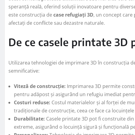
speranță reală, oferind soluții inovatoare pentru diver
este construcția de
case refugiați 3D
, un concept care 
afectați de conflicte sau dezastre naturale.
De ce casele printate 3D 
Utilizarea tehnologiei de imprimare 3D în construcția de
semnificative:
Viteză de construcție:
Imprimarea 3D permite constru
pentru adăpost și asigurând un refugiu imediat pentru
Costuri reduse:
Costul materialelor și al forței de 
tradiționale de construcție, ceea ce face ca locuințele 
Durabilitate:
Casele printate 3D pot fi construite din 
extreme, asigurând o locuință sigură și funcțională p
Personalizare:
Tehnologia de imprimare 3D permite c