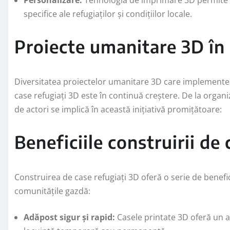
specifice ale refugiaților și condițiilor locale.
Proiecte umanitare 3D în
Diversitatea proiectelor umanitare 3D care implement
case refugiați 3D este în continuă creștere. De la organi
de actori se implică în această inițiativă promițătoare:
Beneficiile construirii de
Construirea de case refugiați 3D oferă o serie de benefici
comunitățile gazdă:
Adăpost sigur și rapid:
Casele printate 3D oferă un a