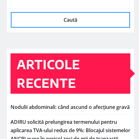
Caută
ARTICOLE
RECENTE
Nodulii abdominali: când ascund o afecțiune gravă
ADIRU solicită prelungirea termenului pentru
aplicarea TVA-ului redus de 9%: Blocajul sistemelor
ANCPI pune în pericol zeci de mii de tranzacții