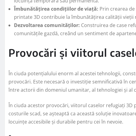
locuință temporară sau permanentă.
Îmbunătățirea condițiilor de viață:
Prin crearea de s
printate 3D contribuie la îmbunătățirea calității vieții 
Dezvoltarea comunităților:
Construirea de case refug
comunitățile gazdă, creând un sentiment de apartene
Provocări și viitorul case
În ciuda potențialului enorm al acestei tehnologii, const
provocări. Este necesară o investiție semnificativă în c
între actorii din domeniul umanitar, al tehnologiei și al c
În ciuda acestor provocări, viitorul caselor refugiați 3
costurile scad, se așteaptă ca această soluție inovatoar
locuințe accesibile și durabile pentru cei în nevoie.