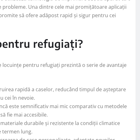
se probleme. Una dintre cele mai promițătoare aplicații
promite să ofere adăpost rapid și sigur pentru cei
pentru refugiați?
 locuințe pentru refugiați prezintă o serie de avantaje
irea rapidă a caselor, reducând timpul de așteptare
 cei în nevoie.
muncă este semnificativ mai mic comparativ cu metodele
să fie mai accesibile.
materiale durabile și rezistente la condiții climatice
e termen lung.
rearea de case personalizate, adaptate nevoilor