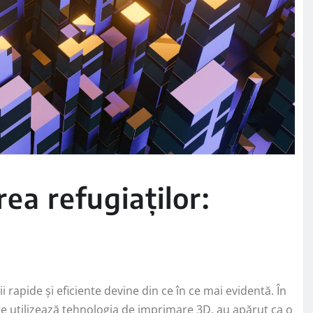
rea refugiaților:
 rapide și eficiente devine din ce în ce mai evidentă. În
are utilizează tehnologia de imprimare 3D, au apărut ca o