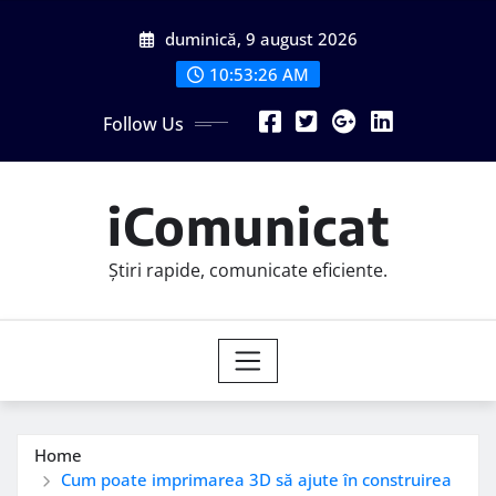
Skip
duminică, 9 august 2026
to
content
10:53:28 AM
Follow Us
iComunicat
Știri rapide, comunicate eficiente.
Home
Cum poate imprimarea 3D să ajute în construirea