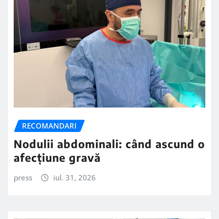
RECOMANDARI
Nodulii abdominali: când ascund o
afecțiune gravă
press
iul. 31, 2026