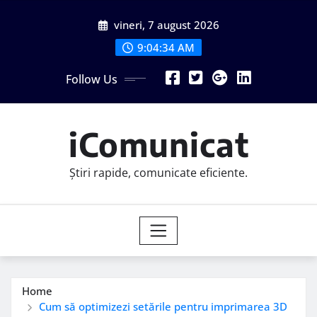
Skip
vineri, 7 august 2026
to
content
9:04:36 AM
Follow Us
iComunicat
Știri rapide, comunicate eficiente.
Home
Cum să optimizezi setările pentru imprimarea 3D