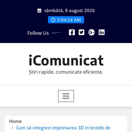
Skip
sâmbătă, 8 august 2026
to
content
5:04:26 AM
Follow Us
iComunicat
Știri rapide, comunicate eficiente.
Home
Cum să integrezi imprimarea 3D în lecțiile de