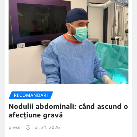
RECOMANDARI
Nodulii abdominali: când ascund o
afecțiune gravă
press
iul. 31, 2026