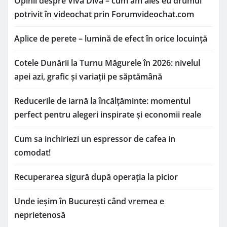
Opinii despre Viva Diva – cum am ales eu drumul
potrivit în videochat prin Forumvideochat.com
Aplice de perete – lumină de efect în orice locuință
Cotele Dunării la Turnu Măgurele în 2026: nivelul
apei azi, grafic și variații pe săptămână
Reducerile de iarnă la încălțăminte: momentul
perfect pentru alegeri inspirate și economii reale
Cum sa inchiriezi un espressor de cafea in
comodat!
Recuperarea sigură după operația la picior
Unde ieșim în București când vremea e
neprietenosă