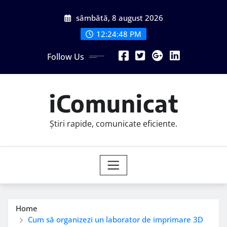
Skip
sâmbătă, 8 august 2026
to
content
12:24:50 PM
Follow Us
iComunicat
Știri rapide, comunicate eficiente.
Home
Cum să organizezi un laborator de imprimare 3D