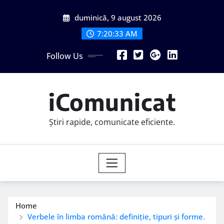
Skip
duminică, 9 august 2026
to
content
7:20:34 AM
Follow Us
iComunicat
Știri rapide, comunicate eficiente.
Home
Verbele în limba română: definiție, tipuri și forme.