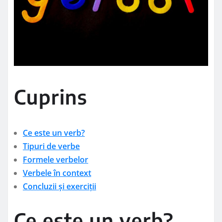
Cuprins
Ce este un verb?
Tipuri de verbe
Formele verbelor
Verbele în context
Concluzii și exerciții
Ce este un verb?