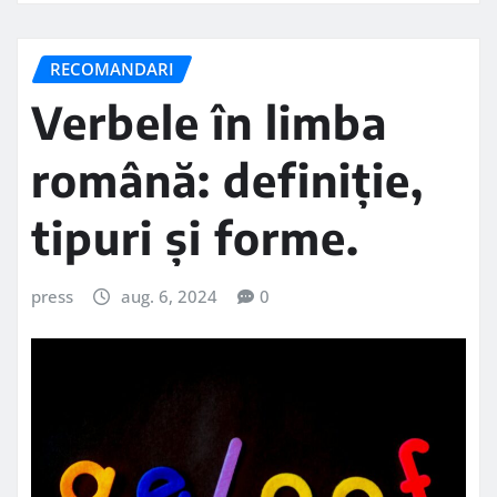
RECOMANDARI
Verbele în limba
română: definiție,
tipuri și forme.
press
aug. 6, 2024
0