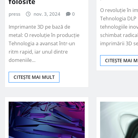
folosite
O revoluție în 
press
nov. 3, 2024
0
Tehnologia DLP 
Imprimante 3D pe bază de
tehnologiile ino
metal: O revoluție în producție
schimbat radica
Tehnologia a avansat într-un
imprimării 3D s
ritm rapid, iar unul dintre
domeniile…
CITEȘTE MAI 
CITEȘTE MAI MULT