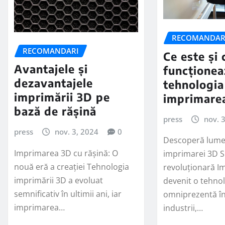
RECOMANDAR
RECOMANDARI
Ce este și
Avantajele și
funcționea
dezavantajele
tehnologia
imprimării 3D pe
imprimare
bază de rășină
press
nov. 
press
nov. 3, 2024
0
Descoperă lumea
Imprimarea 3D cu rășină: O
imprimarei 3D S
nouă eră a creației Tehnologia
revoluționară I
imprimării 3D a evoluat
devenit o tehno
semnificativ în ultimii ani, iar
omniprezentă în
imprimarea…
industrii,…