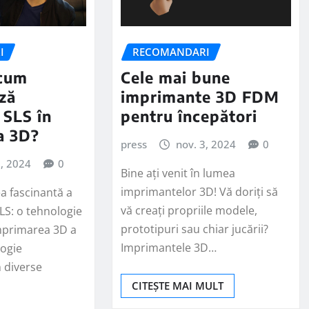
I
RECOMANDARI
 cum
Cele mai bune
ză
imprimante 3D FDM
 SLS în
pentru începători
a 3D?
press
nov. 3, 2024
0
3, 2024
0
Bine ați venit în lumea
imprimantelor 3D! Vă doriți să
 fascinantă a
vă creați propriile modele,
LS: o tehnologie
prototipuri sau chiar jucării?
mprimarea 3D a
Imprimantele 3D…
logie
 diverse
CITEȘTE MAI MULT