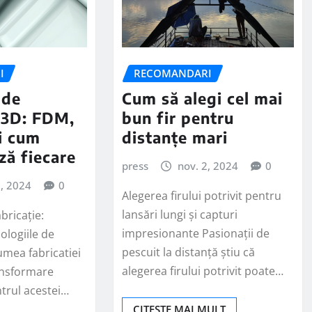
I
RECOMANDARI
 de
Cum să alegi cel mai
 3D: FDM,
bun fir pentru
i cum
distanțe mari
ză fiecare
press
nov. 2, 2024
0
3, 2024
0
Alegerea firului potrivit pentru
lansări lungi și capturi
bricație:
impresionante Pasionații de
logiile de
pescuit la distanță știu că
mea fabricatiei
alegerea firului potrivit poate…
ransformare
ntrul acestei…
CITEȘTE MAI MULT