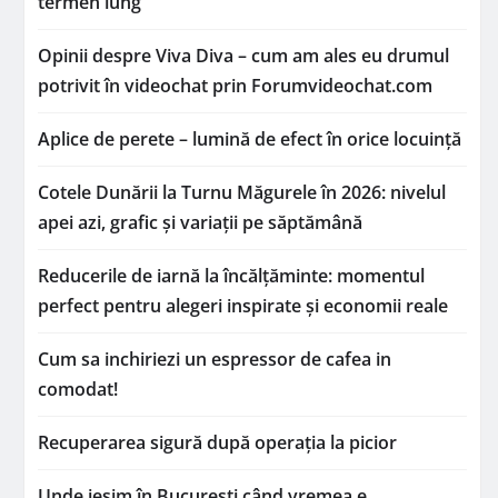
termen lung
Opinii despre Viva Diva – cum am ales eu drumul
potrivit în videochat prin Forumvideochat.com
Aplice de perete – lumină de efect în orice locuință
Cotele Dunării la Turnu Măgurele în 2026: nivelul
apei azi, grafic și variații pe săptămână
Reducerile de iarnă la încălțăminte: momentul
perfect pentru alegeri inspirate și economii reale
Cum sa inchiriezi un espressor de cafea in
comodat!
Recuperarea sigură după operația la picior
Unde ieșim în București când vremea e