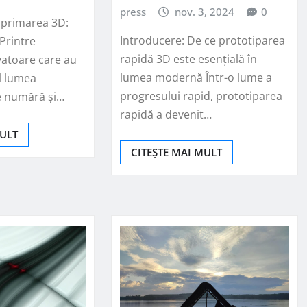
press
nov. 3, 2024
0
imprimarea 3D:
Introducere: De ce prototiparea
Printre
rapidă 3D este esențială în
vatoare care au
lumea modernă Într-o lume a
l lumea
progresului rapid, prototiparea
e numără și…
rapidă a devenit…
MULT
CITEȘTE MAI MULT