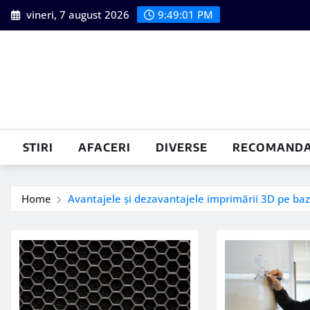
Skip
vineri, 7 august 2026
9:49:02 PM
to
content
STIRI
AFACERI
DIVERSE
RECOMANDA
Home
Avantajele și dezavantajele imprimării 3D pe baz