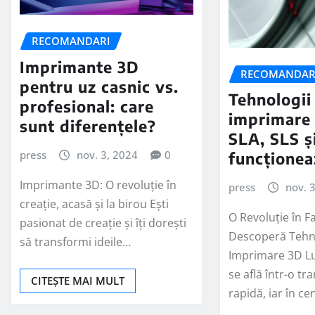
RECOMANDARI
Imprimante 3D
RECOMANDAR
pentru uz casnic vs.
Tehnologii
profesional: care
imprimare
sunt diferențele?
SLA, SLS ș
press
nov. 3, 2024
0
funcționea
Imprimante 3D: O revoluție în
press
nov. 
creație, acasă și la birou Ești
O Revoluție în Fa
pasionat de creație și îți dorești
Descoperă Tehno
să transformi ideile…
Imprimare 3D Lu
se află într-o t
CITEȘTE MAI MULT
rapidă, iar în ce