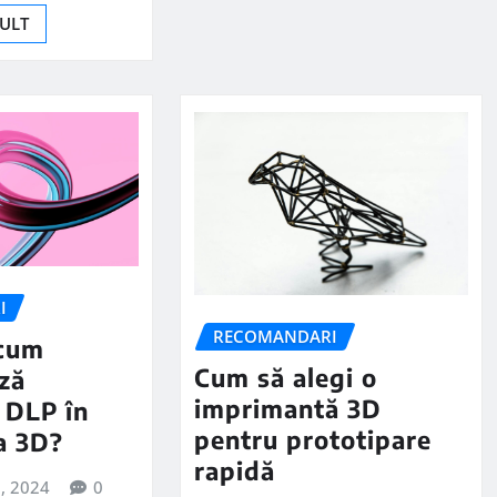
MULT
I
RECOMANDARI
 cum
Cum să alegi o
ză
imprimantă 3D
 DLP în
pentru prototipare
a 3D?
rapidă
3, 2024
0