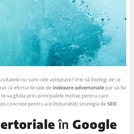
ezultatele nu sunt cele așteptate? Vrei să înțelegi de ce
trat că eforturile tale de
indexare advertoriale
par să fie
ol te va ghida prin principalele motive pentru care
soluții concrete pentru a-ți îmbunătăți strategia de
SEO
.
ertoriale
în
Google