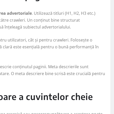
rea advertoriale
. Utilizează titluri (H1, H2, H3 etc.)
 către crawleri. Un conținut bine structurat
să înțeleagă subiectul advertorialului.
ru utilizatori, cât și pentru crawleri. Folosește o
tură clară este esențială pentru o bună performanță în
escrie conținutul paginii. Meta descrierile sunt
utare. O meta descriere bine scrisă este crucială pentru
are a cuvintelor cheie
zarea excesivă sau necorespunzătoare a acestora poate