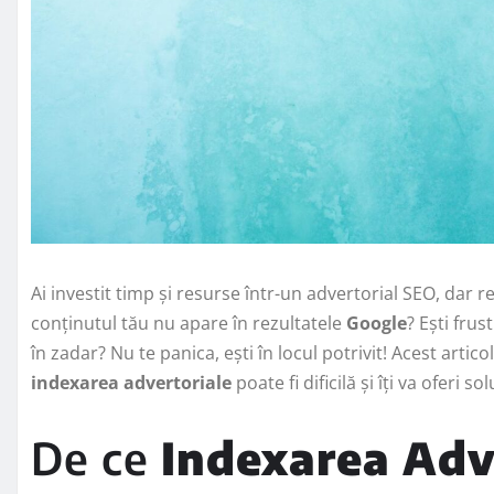
Ai investit timp și resurse într-un advertorial SEO, dar r
conținutul tău nu apare în rezultatele
Google
? Ești frus
în zadar? Nu te panica, ești în locul potrivit! Acest artic
indexarea advertoriale
poate fi dificilă și îți va oferi 
De ce
Indexarea Adv