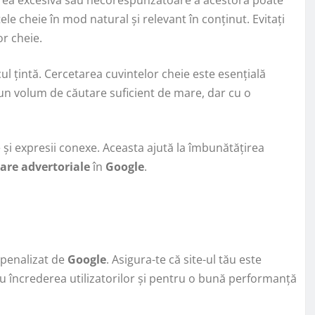
ele cheie în mod natural și relevant în conținut. Evitați
or cheie.
ul țintă. Cercetarea cuvintelor cheie este esențială
 un volum de căutare suficient de mare, dar cu o
e și expresii conexe. Aceasta ajută la îmbunătățirea
are advertoriale
în
Google
.
i penalizat de
Google
. Asigura-te că site-ul tău este
ru încrederea utilizatorilor și pentru o bună performanță