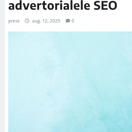
advertorialele SEO
press
aug. 12, 2025
0