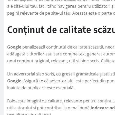
ale site-ului tău, facilitând navigarea pentru utilizatori ș
pagini relevante de pe site-ul tău. Aceasta este o parte 
Conținut de calitate scăz
Google
penalizează conținutul de calitate scăzută, neori
adăugată cititorilor sau care conține text generat auto
unui conținut original, relevant, util și bine scris. Calit
Un advertorial slab scris, cu greșeli gramaticale și stili
Google
. Asigură-te că advertorialul este perfect din punc
înainte de publicare este esențială.
Folosește imagini de calitate, relevante pentru conținut
utilizatorului și pot contribui la o mai bună
indexare ad
text alternativ (alt text).