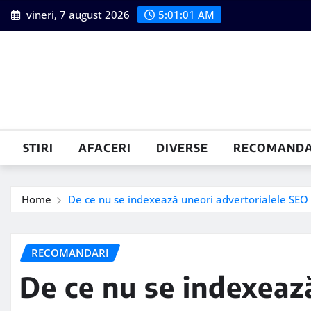
Skip
vineri, 7 august 2026
5:01:02 AM
to
content
STIRI
AFACERI
DIVERSE
RECOMANDA
Home
De ce nu se indexează uneori advertorialele SEO
RECOMANDARI
De ce nu se indexeaz