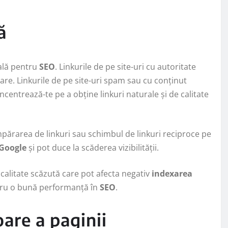
ă
ială pentru
SEO
. Linkurile de pe site-uri cu autoritate
tare. Linkurile de pe site-uri spam sau cu conținut
ncentrează-te pe a obține linkuri naturale și de calitate
cumpărarea de linkuri sau schimbul de linkuri reciproce pe
Google
și pot duce la scăderea vizibilității.
e calitate scăzută care pot afecta negativ
indexarea
entru o bună performanță în
SEO
.
are a paginii