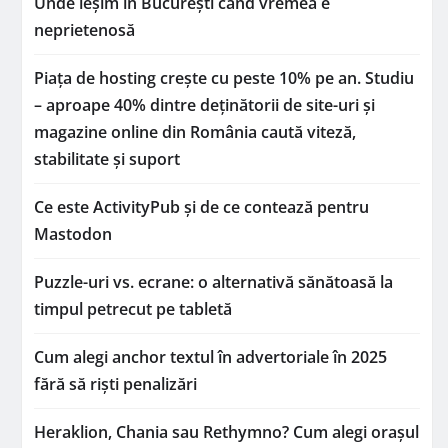
Unde ieșim în București când vremea e
neprietenosă
Piața de hosting crește cu peste 10% pe an. Studiu
– aproape 40% dintre deținătorii de site-uri și
magazine online din România caută viteză,
stabilitate și suport
Ce este ActivityPub și de ce contează pentru
Mastodon
Puzzle-uri vs. ecrane: o alternativă sănătoasă la
timpul petrecut pe tabletă
Cum alegi anchor textul în advertoriale în 2025
fără să riști penalizări
Heraklion, Chania sau Rethymno? Cum alegi orașul