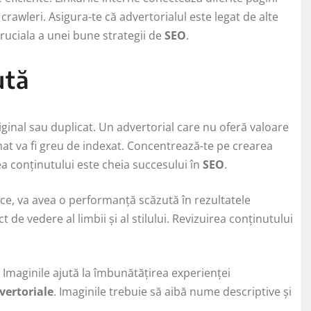
i crawleri. Asigura-te că advertorialul este legat de alte
cruciala a unei bune strategii de
SEO
.
ută
ginal sau duplicat. Un advertorial care nu oferă valoare
mat va fi greu de indexat. Concentrează-te pe crearea
atea conținutului este cheia succesului în
SEO
.
stice, va avea o performanță scăzută în rezultatele
t de vedere al limbii și al stilului. Revizuirea conținutului
. Imaginile ajută la îmbunătățirea experienței
vertoriale
. Imaginile trebuie să aibă nume descriptive și