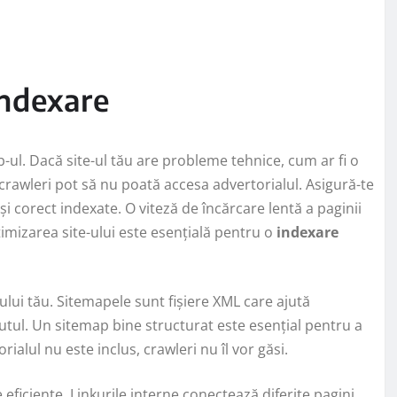
indexare
-ul. Dacă site-ul tău are probleme tehnice, cum ar fi o
 crawleri pot să nu poată accesa advertorialul. Asigură-te
 și corect indexate. O viteză de încărcare lentă a paginii
timizarea site-ului este esențială pentru o
indexare
-ului tău. Sitemapele sunt fișiere XML care ajută
tul. Un sitemap bine structurat este esențial pentru a
rialul nu este inclus, crawleri nu îl vor găsi.
 eficiente. Linkurile interne conectează diferite pagini