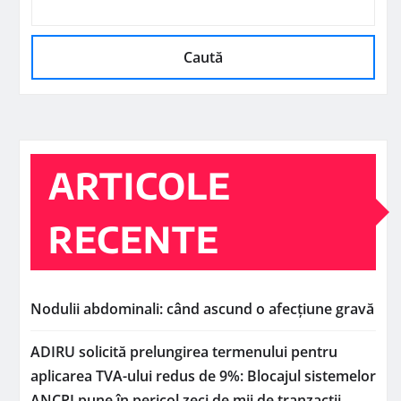
Caută
ARTICOLE
RECENTE
Nodulii abdominali: când ascund o afecțiune gravă
ADIRU solicită prelungirea termenului pentru
aplicarea TVA-ului redus de 9%: Blocajul sistemelor
ANCPI pune în pericol zeci de mii de tranzacții