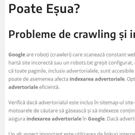
Poate Eșua?
Probleme de crawling și 
Google
are roboți (crawleri) care scanează constant web
hartă site incorectă sau un robots.txt greșit configurat,
că toate paginile, inclusiv advertorialele, sunt accesibile
poate de asemenea afecta
indexarea advertoriale
. Op
advertoriale
eficientă.
Verifică dacă advertorialul este inclus în sitemap-ul site
motoarele de căutare să găsească și să indexeze conținu
asigura
indexarea advertoriale
în
Google
. Dacă adverto
Un alt aspect important este utilizarea de linkuri interne