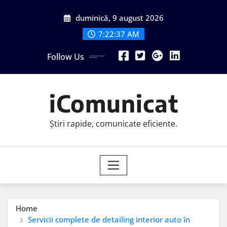
Skip
duminică, 9 august 2026
to
content
7:22:38 AM
Follow Us
iComunicat
Știri rapide, comunicate eficiente.
Home
Servicii complete de detailing interior auto în