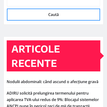
Caută
ARTICOLE
RECENTE
Nodulii abdominali: când ascund o afecțiune gravă
ADIRU solicită prelungirea termenului pentru
aplicarea TVA-ului redus de 9%: Blocajul sistemelor
ANCPI pune în pericol zeci de mii de tranzacții