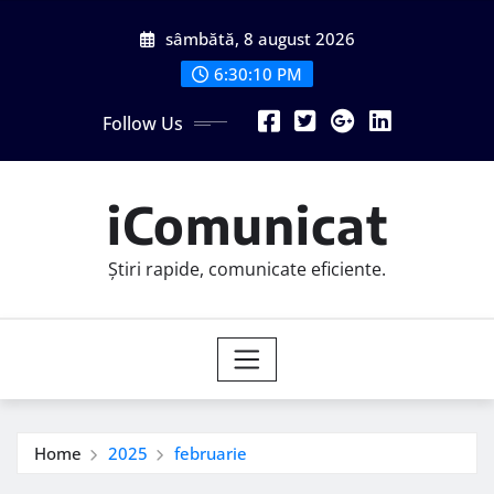
Skip
sâmbătă, 8 august 2026
to
content
6:30:11 PM
Follow Us
iComunicat
Știri rapide, comunicate eficiente.
Home
2025
februarie