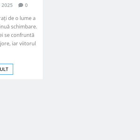
, 2025
0
ați de o lume a
tinuă schimbare.
ei se confruntă
re, iar viitorul
MULT