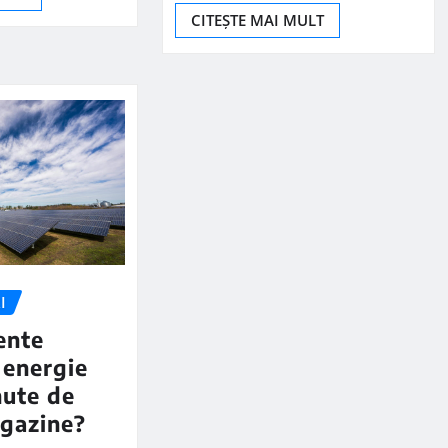
CITEȘTE MAI MULT
I
ente
 energie
nute de
gazine?