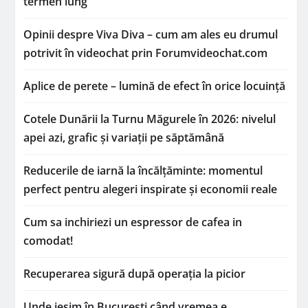
termen lung
Opinii despre Viva Diva – cum am ales eu drumul
potrivit în videochat prin Forumvideochat.com
Aplice de perete – lumină de efect în orice locuință
Cotele Dunării la Turnu Măgurele în 2026: nivelul
apei azi, grafic și variații pe săptămână
Reducerile de iarnă la încălțăminte: momentul
perfect pentru alegeri inspirate și economii reale
Cum sa inchiriezi un espressor de cafea in
comodat!
Recuperarea sigură după operația la picior
Unde ieșim în București când vremea e