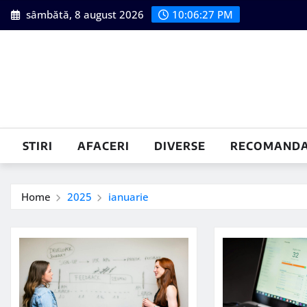
Skip
sâmbătă, 8 august 2026
10:06:28 PM
to
content
STIRI
AFACERI
DIVERSE
RECOMANDA
Home
2025
ianuarie