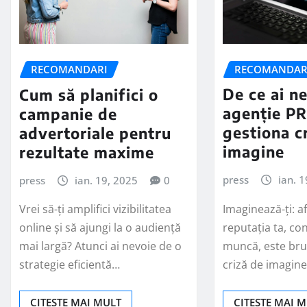
RECOMANDAR
RECOMANDARI
De ce ai n
Cum să planifici o
agenție PR
campanie de
gestiona c
advertoriale pentru
imagine
rezultate maxime
press
ian. 
press
ian. 19, 2025
0
Imaginează-ți: a
Vrei să-ți amplifici vizibilitatea
reputația ta, co
online și să ajungi la o audiență
muncă, este bru
mai largă? Atunci ai nevoie de o
criză de imagine
strategie eficientă…
CITEȘTE MAI 
CITEȘTE MAI MULT