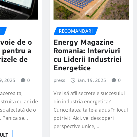
I
RECOMANDARI
evoie de o
Energy Magazine
 pentru a
Romania: Interviuri
rizele de
cu Liderii Industriei
Energetice
19, 2025
0
press
ian. 19, 2025
0
facerea ta,
Vrei să afli secretele succesului
nstruită cu ani de
din industria energetică?
sc afectată de o
Curiozitatea ta te-a adus în locul
. Panica se…
potrivit! Aici, vei descoperi
perspective unice,…
MULT