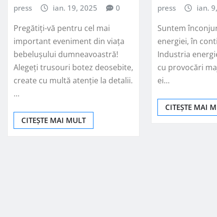
press
ian. 19, 2025
0
press
ian. 9
Pregătiți-vă pentru cel mai
Suntem înconjur
important eveniment din viața
energiei, în con
bebelușului dumneavoastră!
Industria energi
Alegeți trusouri botez deosebite,
cu provocări majo
create cu multă atenție la detalii.
ei…
…
CITEȘTE MAI 
CITEȘTE MAI MULT