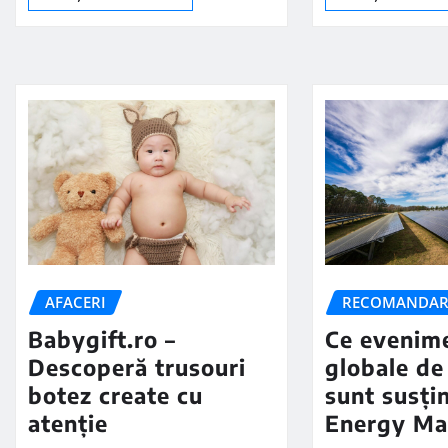
AFACERI
RECOMANDAR
Babygift.ro –
Ce evenim
Descoperă trusouri
globale de
botez create cu
sunt susți
atenție
Energy Ma