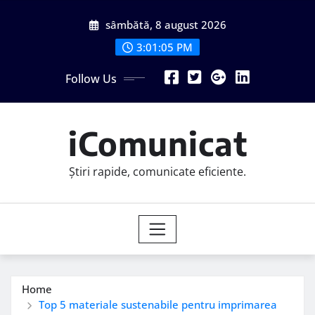
Skip
sâmbătă, 8 august 2026
to
content
3:01:06 PM
Follow Us
iComunicat
Știri rapide, comunicate eficiente.
Home
Top 5 materiale sustenabile pentru imprimarea