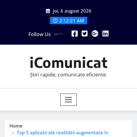
Skip
joi, 6 august 2026
to
content
2:12:22 AM
Follow Us
iComunicat
Știri rapide, comunicate eficiente.
Home
Top 5 aplicații ale realității augmentate în