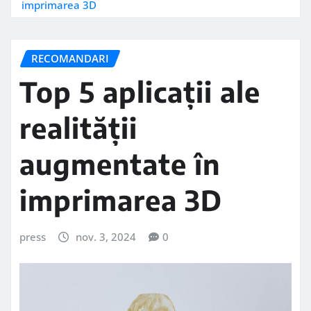
imprimarea 3D
RECOMANDARI
Top 5 aplicații ale
realității
augmentate în
imprimarea 3D
press
nov. 3, 2024
0