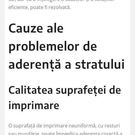
eficiente, poate fi rezolvată.
Cauze ale
problemelor de
aderență a stratului
Calitatea suprafeței de
imprimare
O suprafață de imprimare neuniformă, cu resturi
sau murdărie, poate împiedica aderența corectă a