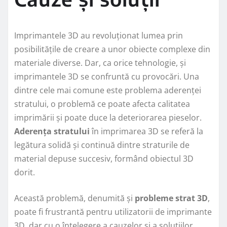
Imprimantele 3D au revoluționat lumea prin
posibilitățile de creare a unor obiecte complexe din
materiale diverse. Dar, ca orice tehnologie, și
imprimantele 3D se confruntă cu provocări. Una
dintre cele mai comune este problema aderenței
stratului, o problemă ce poate afecta calitatea
imprimării și poate duce la deteriorarea pieselor.
Aderența stratului
în imprimarea 3D se referă la
legătura solidă și continuă dintre straturile de
material depuse succesiv, formând obiectul 3D
dorit.
Această problemă, denumită și
probleme strat 3D
,
poate fi frustrantă pentru utilizatorii de imprimante
3D, dar cu o înțelegere a cauzelor și a soluțiilor