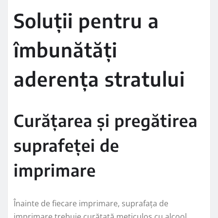
Soluții pentru a
îmbunătăți
aderența stratului
Curățarea și pregătirea
suprafeței de
imprimare
Înainte de fiecare imprimare, suprafața de
imprimare trebuie curățată meticulos cu alcool