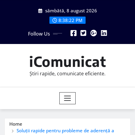
Skip
sâmbătă, 8 august 2026
to
content
8:38:23 PM
Follow Us
iComunicat
Știri rapide, comunicate eficiente.
Home
Soluții rapide pentru probleme de aderență a