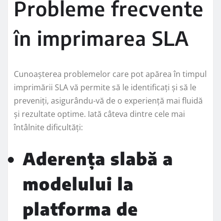
Probleme frecvente
în imprimarea SLA
Cunoașterea problemelor care pot apărea în timpul
imprimării SLA vă permite să le identificați și să le
preveniți, asigurându-vă de o experiență mai fluidă
și rezultate optime. Iată câteva dintre cele mai
întâlnite dificultăți:
Aderența slabă a
modelului la
platforma de