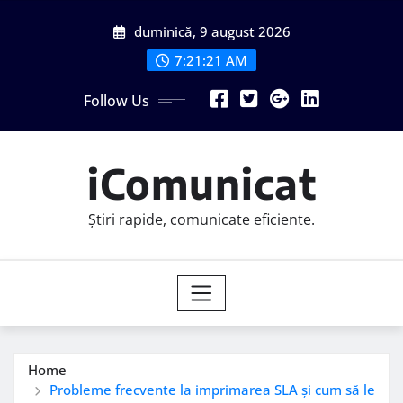
Skip
duminică, 9 august 2026
to
content
7:21:22 AM
Follow Us
iComunicat
Știri rapide, comunicate eficiente.
Home
Probleme frecvente la imprimarea SLA și cum să le