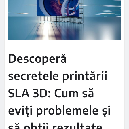
Descoperă
secretele printării
SLA 3D: Cum să
eviți problemele și
să obții rezultate