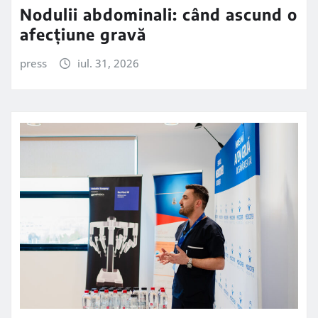
Nodulii abdominali: când ascund o
afecțiune gravă
press
iul. 31, 2026