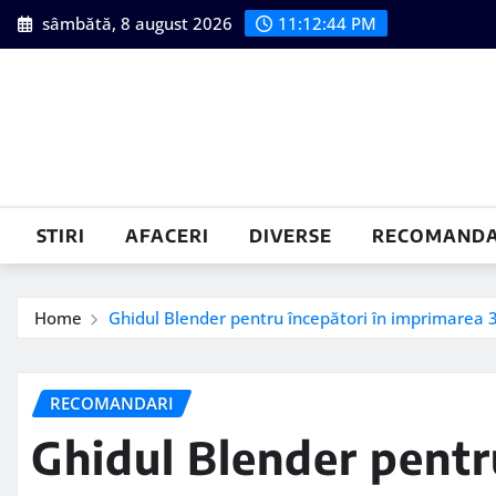
Skip
sâmbătă, 8 august 2026
11:12:45 PM
to
content
STIRI
AFACERI
DIVERSE
RECOMANDA
Home
Ghidul Blender pentru începători în imprimarea 
RECOMANDARI
Ghidul Blender pentru