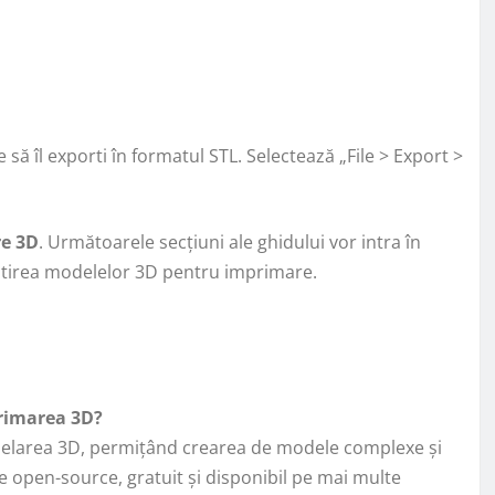
ă îl exporti în formatul STL. Selectează „File > Export >
e 3D
. Următoarele secțiuni ale ghidului vor intra în
ătirea modelelor 3D pentru imprimare.
primarea 3D?
elarea 3D, permițând crearea de modele complexe și
e open-source, gratuit și disponibil pe mai multe