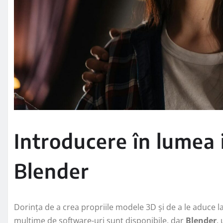
Introducere în lumea 
Blender
Dorința de a crea propriile modele 3D și de a le aduce 
mulțime de software-uri sunt disponibile, dar
Blender
,