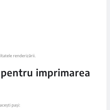
ltatele renderizării.
r pentru imprimarea
cești pași: