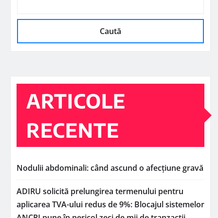
Caută
ARTICOLE
RECENTE
Nodulii abdominali: când ascund o afecțiune gravă
ADIRU solicită prelungirea termenului pentru
aplicarea TVA-ului redus de 9%: Blocajul sistemelor
ANCPI pune în pericol zeci de mii de tranzacții