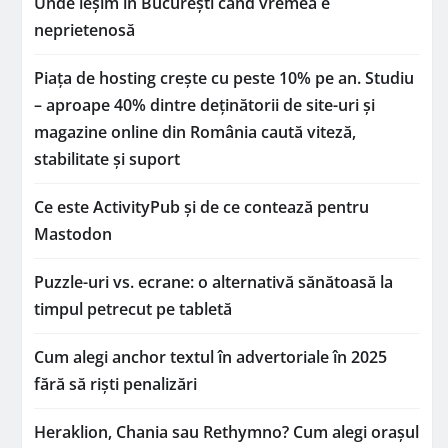
Unde ieșim în București când vremea e
neprietenosă
Piața de hosting crește cu peste 10% pe an. Studiu
– aproape 40% dintre deținătorii de site-uri și
magazine online din România caută viteză,
stabilitate și suport
Ce este ActivityPub și de ce contează pentru
Mastodon
Puzzle-uri vs. ecrane: o alternativă sănătoasă la
timpul petrecut pe tabletă
Cum alegi anchor textul în advertoriale în 2025
fără să riști penalizări
Heraklion, Chania sau Rethymno? Cum alegi orașul