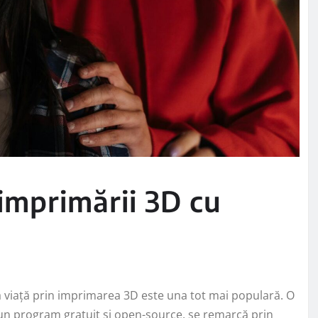
imprimării 3D cu
la viață prin imprimarea 3D este una tot mai populară. O
 un program gratuit și open-source, se remarcă prin