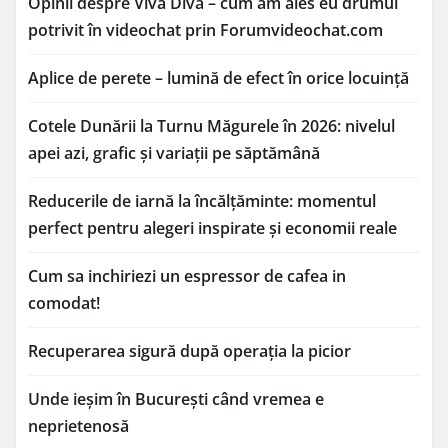
Opinii despre Viva Diva – cum am ales eu drumul
potrivit în videochat prin Forumvideochat.com
Aplice de perete – lumină de efect în orice locuință
Cotele Dunării la Turnu Măgurele în 2026: nivelul
apei azi, grafic și variații pe săptămână
Reducerile de iarnă la încălțăminte: momentul
perfect pentru alegeri inspirate și economii reale
Cum sa inchiriezi un espressor de cafea in
comodat!
Recuperarea sigură după operația la picior
Unde ieșim în București când vremea e
neprietenosă