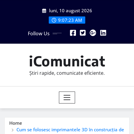
Skip
luni, 10 august 2026
to
content
9:07:25 AM
Follow Us
iComunicat
Știri rapide, comunicate eficiente.
Home
Cum se folosesc imprimantele 3D în construcția de