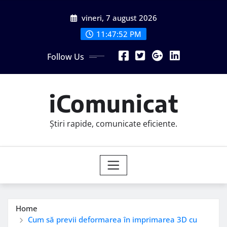
Skip
vineri, 7 august 2026
to
content
11:47:53 PM
Follow Us
iComunicat
Știri rapide, comunicate eficiente.
Home
Cum să previi deformarea în imprimarea 3D cu