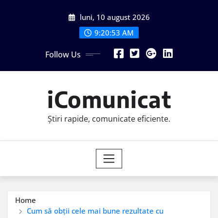
Skip
luni, 10 august 2026
to
content
9:20:54 AM
Follow Us
iComunicat
Știri rapide, comunicate eficiente.
Home
Cum să obții cele mai bune rezultate cu