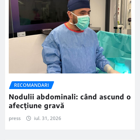
RECOMANDARI
Nodulii abdominali: când ascund o
afecțiune gravă
press
iul. 31, 2026