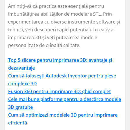
Amintiți-vă că practica este esențială pentru
îmbunătățirea abilităților de modelare STL. Prin
experimentarea cu diverse instrumente software și
tehnici, veți descoperi rapid potențialul creativ al
imprimarea 3D și veți putea crea modele
personalizate de o înaltă calitate.
Top 5 slicere pentru imprimarea 3D: avantaje și
dezavantaje
Cum să folosești Autodesk Inventor pentru piese
complexe 3D
Fusion 360 pentru imprimare 3D: ghid complet
Cele mai bune platforme pentru a descărca modele
3D gratuite
Cum să optimizezi modelele 3D pentru imprimare
eficientă