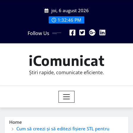
Skip
joi, 6 august 2026
to
content
1:32:47 PM
Follow Us
iComunicat
Știri rapide, comunicate eficiente.
Home
Cum să creezi și să editezi fișiere STL pentru