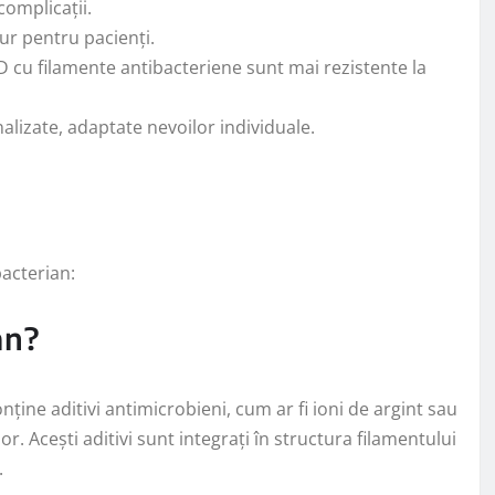
complicații.
ur pentru pacienți.
 cu filamente antibacteriene sunt mai rezistente la
lizate, adaptate nevoilor individuale.
bacterian:
an?
nține aditivi antimicrobieni, cum ar fi ioni de argint sau
r. Acești aditivi sunt integrați în structura filamentului
.