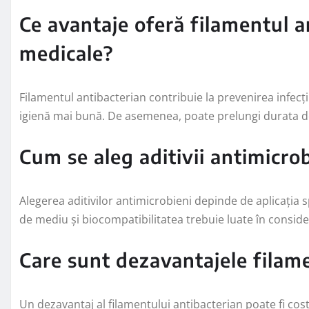
Ce avantaje oferă filamentul an
medicale?
Filamentul antibacterian contribuie la prevenirea infecți
igienă mai bună. De asemenea, poate prelungi durata de 
Cum se aleg aditivii antimicrob
Alegerea aditivilor antimicrobieni depinde de aplicația sp
de mediu și biocompatibilitatea trebuie luate în consider
Care sunt dezavantajele filame
Un dezavantaj al filamentului antibacterian poate fi cos