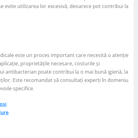
se evite utilizarea lor excesivă, deoarece pot contribui la
edicale este un proces important care necesită o atenție
plicație, proprietățile necesare, costurile și
ui antibacterian poate contribui la o mai bună igienă, la
enților. Este recomandat să consultați experți în domeniu
voile specifice.
osi
dure