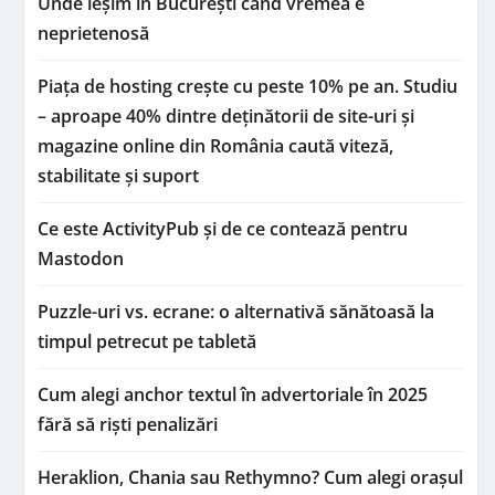
Unde ieșim în București când vremea e
neprietenosă
Piața de hosting crește cu peste 10% pe an. Studiu
– aproape 40% dintre deținătorii de site-uri și
magazine online din România caută viteză,
stabilitate și suport
Ce este ActivityPub și de ce contează pentru
Mastodon
Puzzle-uri vs. ecrane: o alternativă sănătoasă la
timpul petrecut pe tabletă
Cum alegi anchor textul în advertoriale în 2025
fără să riști penalizări
Heraklion, Chania sau Rethymno? Cum alegi orașul