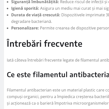
Siguranță îmbunătățită:
Reduce riscul de infecții și 
Igienă sporită:
Asigura un mediu mai curat și mai sig
Durata de viață crescută:
Dispozitivele imprimate 3D
degradare bacteriană.
Personalizare:
Permite crearea de dispozitive persona
Întrebări frecvente
Iată câteva întrebări frecvente legate de filamentul anti
Ce este filamentul antibacteri
Filamentul antibacterian este un material plastic care co
compuși organici, pentru a împiedica creșterea bacteriilo
și acționează ca o barieră împotriva microorganismelor