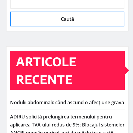
Caută
ARTICOLE
RECENTE
Nodulii abdominali: când ascund o afecțiune gravă
ADIRU solicită prelungirea termenului pentru
aplicarea TVA-ului redus de 9%: Blocajul sistemelor
ANCPI pune în pericol zeci de mii de tranzacții