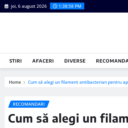
Skip
joi, 6 august 2026
1:38:59 PM
to
content
STIRI
AFACERI
DIVERSE
RECOMANDA
Home
Cum să alegi un filament antibacterian pentru apl
RECOMANDARI
Cum să alegi un fila