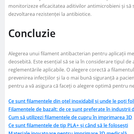
monitorizeze eficacitatea aditivilor antimicrobieni și să 
dezvoltarea rezistenței la antibiotice.
Concluzie
Alegerea unui filament antibacterian pentru aplicații m
deosebită. Este esențial să se ia în considerare tipul de a
reglementările aplicabile. O alegere corectă a filamentul
prevenirea infecțiilor și la o mai bună siguranță a paci
pentru a vă asigura că faceți o alegere optimă pentru ne
Ce sunt filamentele din oțel inoxidabil și unde le poți fol
Filamentele de bazalt: de ce sunt preferate în industrii 
Cum să utilizezi filamentele de cupru în imprimarea 3D
Ce sunt filamentele de tip PLA+ și când să le folosești
Materiale inovatoare pentru imprimare 3D medicală