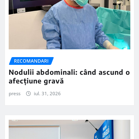
RECOMANDARI
Nodulii abdominali: când ascund o
afecțiune gravă
press
iul. 31, 2026