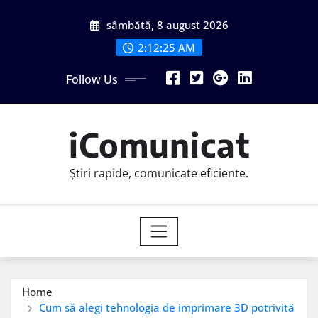
Skip
sâmbătă, 8 august 2026
to
content
2:12:27 AM
Follow Us
iComunicat
Știri rapide, comunicate eficiente.
Home
Cum să alegi tehnologia de imprimare 3D potrivită