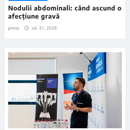
Nodulii abdominali: când ascund o
afecțiune gravă
press
iul. 31, 2026