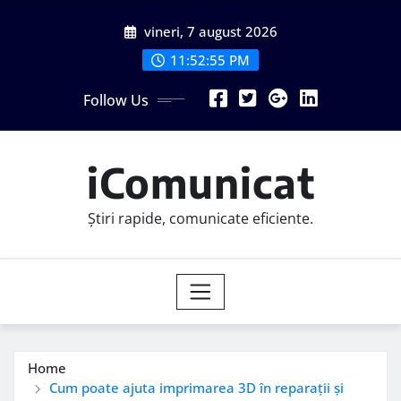
Skip
vineri, 7 august 2026
to
content
11:52:56 PM
Follow Us
iComunicat
Știri rapide, comunicate eficiente.
Home
Cum poate ajuta imprimarea 3D în reparații și