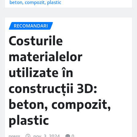
beton, compozit, plastic
RECOMANDARI
Costurile
materialelor
utilizate în
construcții 3D:
beton, compozit,
plastic
press
nov. 3, 2024
0