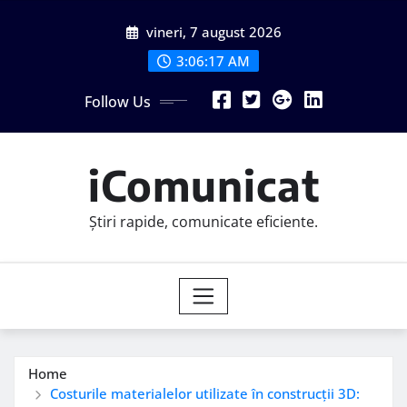
Skip
vineri, 7 august 2026
to
content
3:06:18 AM
Follow Us
iComunicat
Știri rapide, comunicate eficiente.
Home
Costurile materialelor utilizate în construcții 3D: