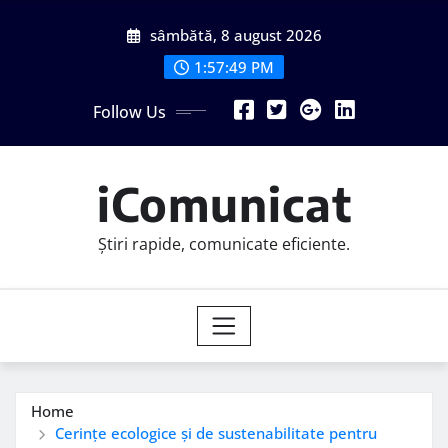
Skip
sâmbătă, 8 august 2026
to
content
1:57:50 PM
Follow Us
iComunicat
Știri rapide, comunicate eficiente.
Home
Cerințe ecologice și de sustenabilitate pentru