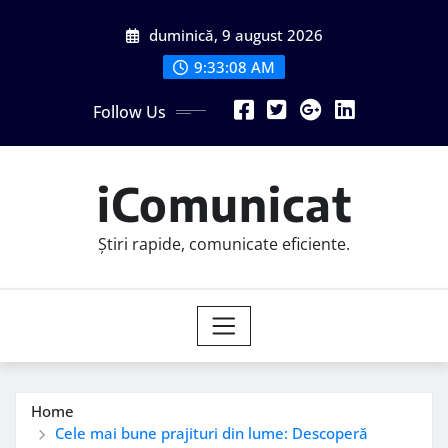
Skip
duminică, 9 august 2026
to
content
9:33:09 AM
Follow Us
iComunicat
Știri rapide, comunicate eficiente.
Home
Cele mai bune prajituri din lume: Descoperă