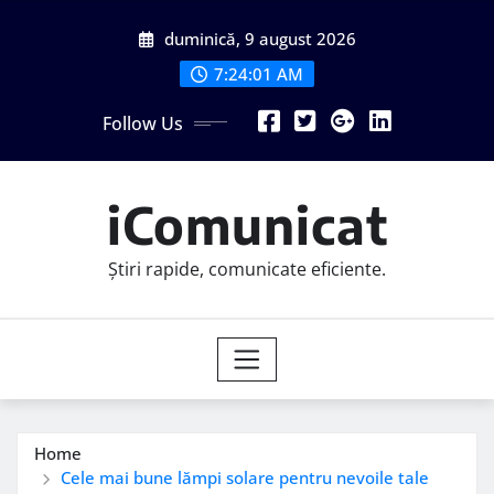
Skip
duminică, 9 august 2026
to
content
7:24:02 AM
Follow Us
iComunicat
Știri rapide, comunicate eficiente.
Home
Cele mai bune lămpi solare pentru nevoile tale